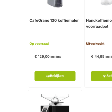
CafeGrano 130 koffiemaler
Handkoffiemo
voorraadpot
Op voorraad
Uitverkocht
€
129,00
€
44,95
incl btw
incl
Bekijken
Bek