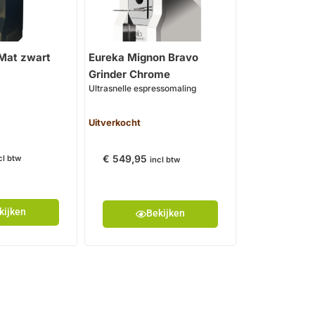
Mat zwart
Eureka Mignon Bravo
Grinder Chrome
Ultrasnelle espressomaling
Uitverkocht
€
549,95
cl btw
incl btw
kijken
Bekijken