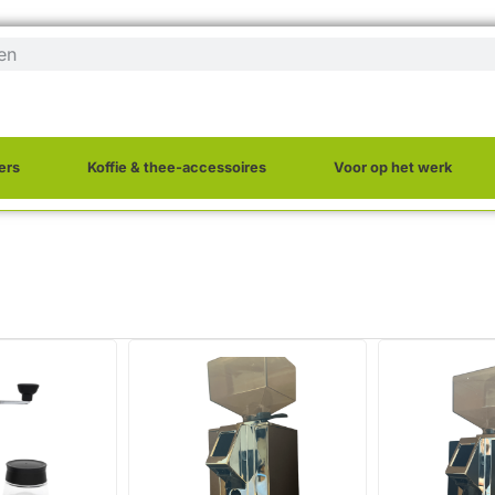
ers
Koffie & thee-accessoires
Voor op het werk