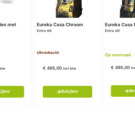
len met
Eureka Casa Chroom
Eureka Casa 
Extra stil
Extra stil
Uitverkocht
Op voorraad
€
495,00
€
495,00
in
 btw
incl btw
Be
ijken
Bekijken