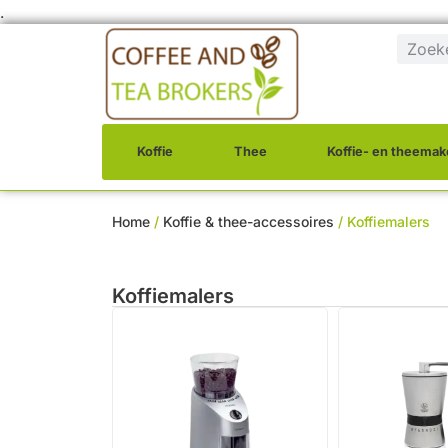
.
Koffie
Thee
Koffie- en theemak
Home
/
Koffie & thee-accessoires
/ Koffiemalers
Koffiemalers