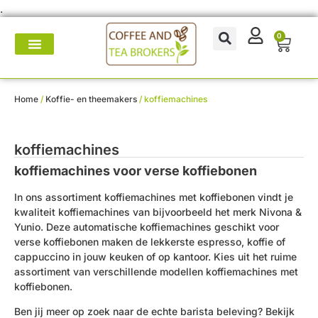
.
0
Koffie- en theemakers
Koffie & thee-accessoires
Voor op het werk
Onderhoud & reparatie
Home
/
Koffie- en theemakers
/ koffiemachines
koffiemachines
koffiemachines voor verse koffiebonen
In ons assortiment koffiemachines met koffiebonen vindt je
kwaliteit koffiemachines van bijvoorbeeld het merk Nivona &
Yunio. Deze automatische koffiemachines geschikt voor
verse koffiebonen maken de lekkerste espresso, koffie of
cappuccino in jouw keuken of op kantoor. Kies uit het ruime
assortiment van verschillende modellen koffiemachines met
koffiebonen.
Ben jij meer op zoek naar de echte barista beleving? Bekijk