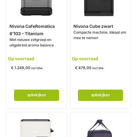
Nivona CafeRomatica
Nivona Cube zwart
Compacte machine, Ideaal om
8’103 – Titanium
mee te nemen
Met nieuwe zetgroep en
uitgebreid aroma balance
Op voorraad
Op voorraad
€
1.249,00
€
479,00
incl btw
incl btw
Bekijken
Bekijken