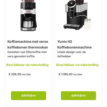
Koffiemachine met verse
Yunio H2
koffiebonen thermoskan
Koffiebonenmachine
Genieten van filterkoffie met
Uniek design voor de
vers gemalen koffie
liefhebber
Beschikbaar via nabestelling
Beschikbaar via nabestelling
€
229,00
€
1.195,00
incl btw
incl btw
Bekijken
Bekijken