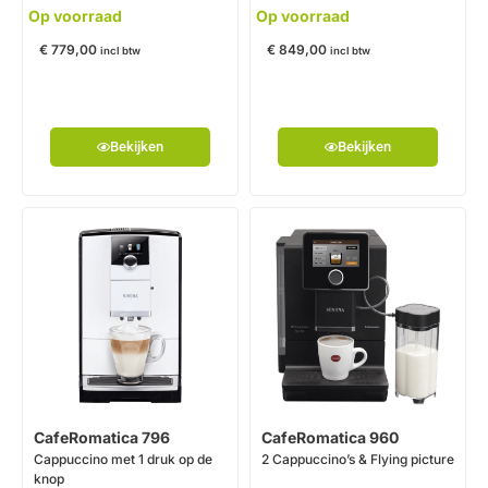
Op voorraad
Op voorraad
€
779,00
€
849,00
incl btw
incl btw
Bekijken
Bekijken
CafeRomatica 796
CafeRomatica 960
Cappuccino met 1 druk op de
2 Cappuccino’s & Flying picture
knop