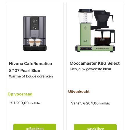
Moccamaster KBG Select
Nivona CafeRomatica
Kies jouw gewenste kleur
8’107 Pearl Blue
Warme of koude ddranken
Uitverkocht
Op voorraad
€
1.299,00
Vanaf:
€
264,00
incl btw
incl btw
Bekijken
Bekijken