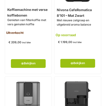
Koffiemachine met verse
Nivona CafeRomatica
koffiebonen
8’101 – Mat Zwart
Genieten van filterkoffie met
Met nieuwe zetgroep en
vers gemalen koffie
uitgebreid aroma balance
Uitverkocht
Op voorraad
€
1.199,00
€
209,00
incl btw
incl btw
Bekijken
Bekijken