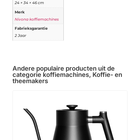
24 × 34 × 46 cm
Merk
Nivona koffiemachines
Fabrieksgarantie
2 Jaar
Andere populaire producten uit de
categorie
koffiemachines
,
Koffie- en
theemakers
Tor
Multi