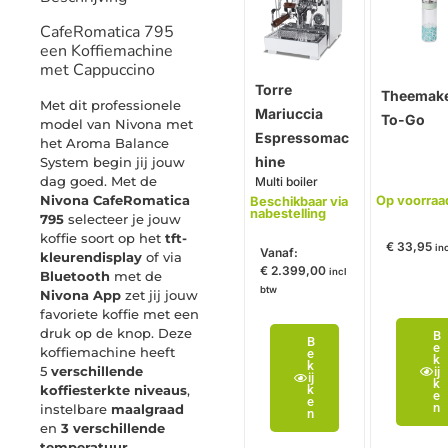
CafeRomatica 795
een Koffiemachine
met Cappuccino
Torre
Theemak
Met dit professionele
Mariuccia
To-Go
model van Nivona met
Espressomac
het Aroma Balance
hine
System begin jij jouw
dag goed. Met de
Multi boiler
Nivona CafeRomatica
Op voorraa
Beschikbaar via
nabestelling
795
selecteer je jouw
koffie soort op het
tft-
€
33,95
in
Vanaf:
kleurendisplay
of via
€
2.399,00
incl
Bluetooth
met de
btw
Nivona App
zet jij jouw
favoriete koffie met een
druk op de knop. Deze
B
B
e
koffiemachine heeft
e
k
k
5
verschillende
ij
ij
k
k
koffiesterkte niveaus
,
e
e
n
instelbare
maalgraad
n
en
3 verschillende
temperatuur