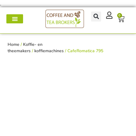
.
0
Koffie- en theemakers
Koffie & thee-accessoires
Voor op het werk
Onderhoud & reparatie
Home
/
Koffie- en
theemakers
/
koffiemachines
/ CafeRomatica 795