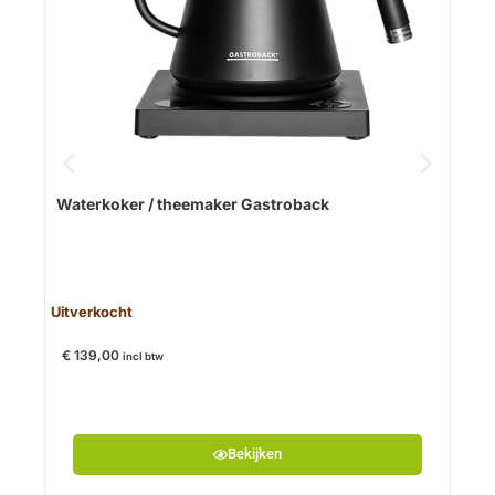
Op v
Waterkoker / theemaker Gastroback
Van
Uitverkocht
€
139,00
incl btw
Bekijken