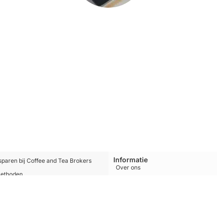
Informatie
sparen bij Coffee and Tea Brokers
Over ons
methoden
Blog
en & Retourneren
Merken
Catalogus
count