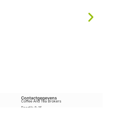
Cacao & Mel
Contactgegevens
Coffee And Tea Brokers
Reedijk 8-15
3274KE Heinenoord
Nederland
KVK nummer: 97464724