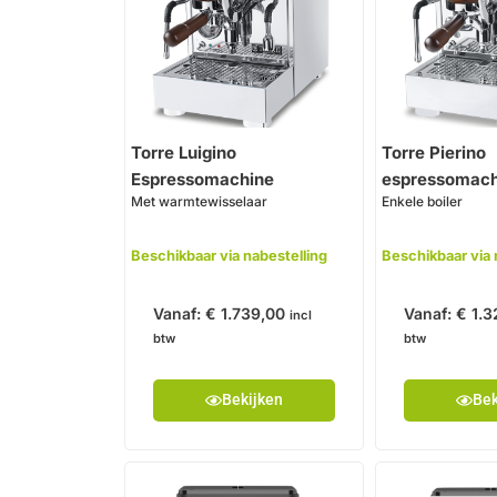
Torre Luigino
Torre Pierino
Espressomachine
espressomach
Met warmtewisselaar
Enkele boiler
Beschikbaar via nabestelling
Beschikbaar via 
Vanaf:
€
1.739,00
Vanaf:
€
1.3
incl
btw
btw
Bekijken
Bek