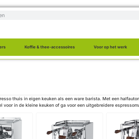
ers
Koffie & thee-accessoires
Voor op het werk
resso thuis in eigen keuken als een ware barista. Met een halfautom
l voor in de kleine keuken of ga voor een uitgebreidere espresso