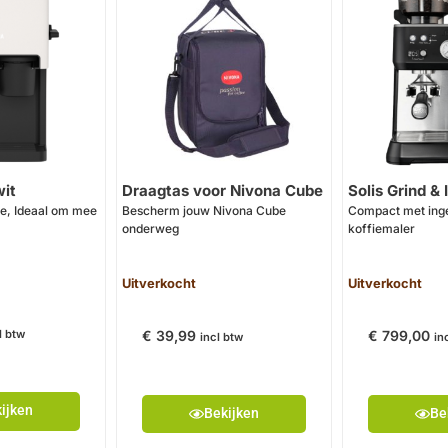
it
Draagtas voor Nivona Cube
Solis Grind &
, Ideaal om mee
Bescherm jouw Nivona Cube
Compact met in
onderweg
koffiemaler
Uitverkocht
Uitverkocht
€
39,99
€
799,00
l btw
incl btw
in
ijken
Bekijken
Be