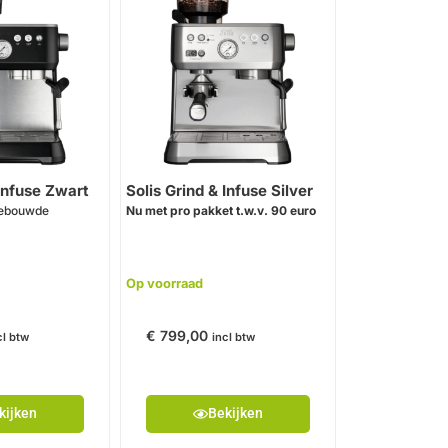
 Infuse Zwart
Solis Grind & Infuse Silver
gebouwde
Nu met pro pakket t.w.v. 90 euro
Op voorraad
€
799,00
cl btw
incl btw
kijken
Bekijken