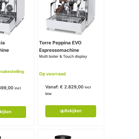
cia
Torre Peppina EVO
hine
Espressomachine
Multi boiler & Touch display
 nabestelling
Op voorraad
Vanaf:
€
2.829,00
399,00
incl
incl
btw
Bekijken
kijken