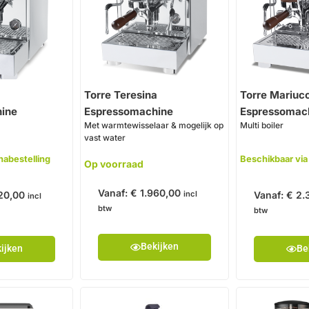
Torre Teresina
Torre Mariuc
ine
Espressomachine
Espressomac
Met warmtewisselaar & mogelijk op
Multi boiler
vast water
nabestelling
Beschikbaar via
Op voorraad
Vanaf:
€
1.960,00
20,00
Vanaf:
€
2.
incl
incl
btw
btw
Bekijken
ijken
Be