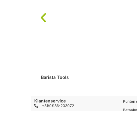
Barista Tools
Klantenservice
Punten 
+31(0)186-203072
Betaal
info@coffeeandteabrokers.com
Verzend
+31(0)186-203072
Contact
Mijn ac