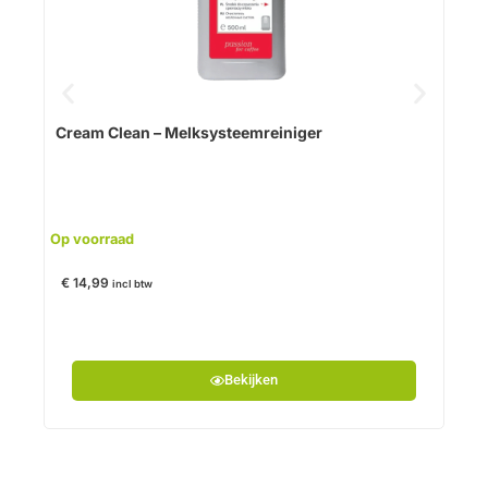
Uitve
Cream Clean – Melksysteemreiniger
€
54
Op voorraad
€
14,99
incl btw
Bekijken