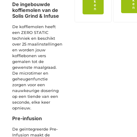
k
k
De ingebouwde
e
e
n
n
koffiemolen van de
Solis Grind & Infuse
De koffiemolen heeft
een ZERO STATIC
techniek en beschikt
over 25 maalinstellingen
en worden jouw
koffiebonen vers
gemalen tot de
gewenste maalgraad.
De microtimer en
geheugenfunctie
zorgen voor een
nauwkeurige dosering
op een tiende van een
seconde, elke keer
opnieuw.
Pre-infusion
De geïntegreerde Pre-
Infusion maakt de