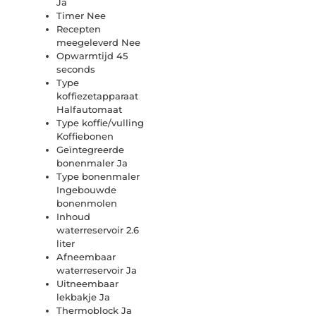
Ja
Timer Nee
Recepten
meegeleverd Nee
Opwarmtijd 45
seconds
Type
koffiezetapparaat
Halfautomaat
Type koffie/vulling
Koffiebonen
Geïntegreerde
bonenmaler Ja
Type bonenmaler
Ingebouwde
bonenmolen
Inhoud
waterreservoir 2.6
liter
Afneembaar
waterreservoir Ja
Uitneembaar
lekbakje Ja
Thermoblock Ja