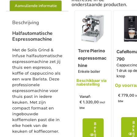
onderstaande producten.
Aanvullende informatie
Beschrijving
Halfautomatische
Espressomachine
Met de Solis Grind &
Torre Pierino
CafeRoma
Infuse halfautomatische
espressomac
790
espressomachine zet jij
hine
Cappuccino
thuis een espresso,
1 druk op d
Enkele boiler
koffie of cappuccino als
knop
een ware Barista. Deze
Beschikbaar via
nabestelling
professionele
Op voorra
espressomachine voor
€
779,00
thuis past in iedere
i
Vanaf:
btw
€
1.320,00
keuken. Met zijn
incl
compact formaat en
btw
ingebouwde
koffiemolen past die in
B
B
elke hoek van de
e
e
k
k
keuken of koffiecorner.
ij
ij