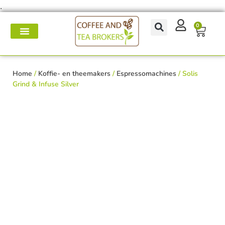
.
0
Koffie- en theemakers
Koffie & thee-accessoires
Voor op het werk
Onderhoud & reparatie
Home
/
Koffie- en theemakers
/
Espressomachines
/ Solis
Grind & Infuse Silver