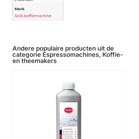
Merk
Solis koffiemachine
Andere populaire producten uit de
categorie
Espressomachines
,
Koffie-
en theemakers
Caf
Espr