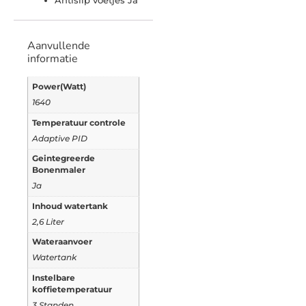
Antislip voetjes Ja
Aanvullende
informatie
Power(Watt)
1640
Temperatuur controle
Adaptive PID
Geintegreerde
Bonenmaler
Ja
Inhoud watertank
2,6 Liter
Wateraanvoer
Watertank
Instelbare
koffietemperatuur
3 Standen