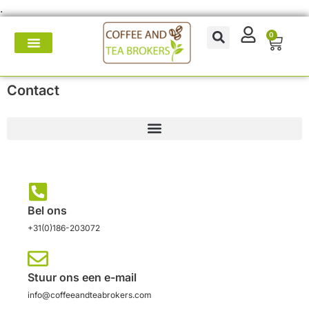
.
0
Koffie- en theemakers
Koffie & thee-accessoires
Voor op het werk
Onderhoud & reparatie
Contact
Bel ons
+31(0)186-203072
Stuur ons een e-mail
info@coffeeandteabrokers.com