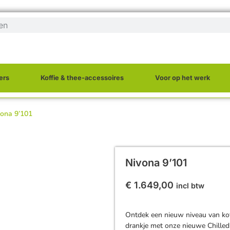
ers
Koffie & thee-accessoires
Voor op het werk
vona 9’101
Nivona 9’101
€
1.649,00
incl btw
Ontdek een nieuw niveau van koff
drankje met onze nieuwe Chilled