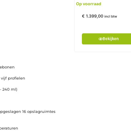
Op voorraad
€
1.399,00
incl btw
Bekijken
fiebonen
ijf profielen
– 240 ml)
opgeslagen 16 opslagruimtes
peraturen