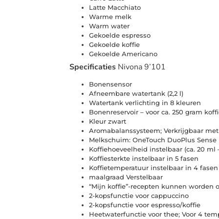
Latte Macchiato
Warme melk
Warm water
Gekoelde espresso
Gekoelde koffie
Gekoelde Americano
Specificaties
Nivona 9’101
Bonensensor
Afneembare watertank (2,2 l)
Watertank verlichting in 8 kleuren
Bonenreservoir – voor ca. 250 gram kof
Kleur zwart
Aromabalanssysteem; Verkrijgbaar met v
Melkschuim: OneTouch DuoPlus Sense
Koffiehoeveelheid instelbaar (ca. 20 ml 
Koffiesterkte instelbaar in 5 fasen
Koffietemperatuur instelbaar in 4 fasen
maalgraad Verstelbaar
“Mijn koffie”-recepten kunnen worden 
2-kopsfunctie voor cappuccino
2-kopsfunctie voor espresso/koffie
Heetwaterfunctie voor thee; Voor 4 tem