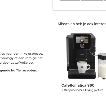
Misschien heb je ook intere
ies voor een rijke espresso,
hnology of een romige flat
 door LattePreSelect.
lgende koffie recepten:
CafeRomatica 960
2 Cappuccino’s & Flying picture