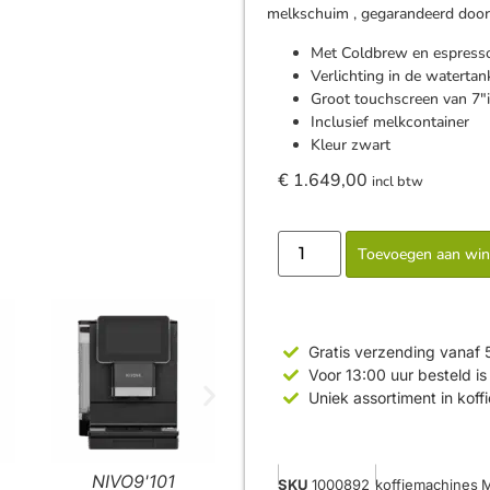
melkschuim , gegarandeerd door
Met Coldbrew en espresso
Verlichting in de watertan
Groot touchscreen van 7″
Inclusief melkcontainer
Kleur zwart
€
1.649,00
incl btw
Toevoegen aan wi
Gratis verzending vanaf 
Voor 13:00 uur besteld 
Uniek assortiment in koff
NIVO9'101
SKU
1000892
koffiemachines
M