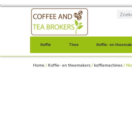
.
Koffie
Thee
Koffie- en theemak
Home
/
Koffie- en theemakers
/
koffiemachines
/ Ni