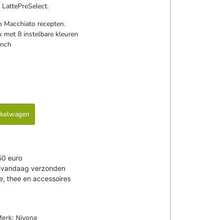
 LattePreSelect.
 Macchiato recepten.
k met 8 instelbare kleuren
inch
nkelwagen
50 euro
is vandaag verzonden
ie, thee en accessoires
erk:
Nivona