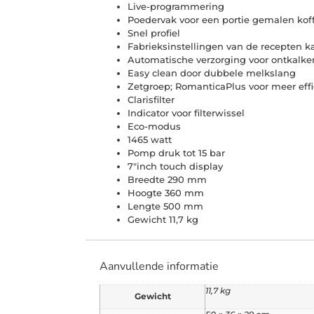
Live-programmering
Poedervak ​​voor een portie gemalen koff
Snel profiel
Fabrieksinstellingen van de recepten 
Automatische verzorging voor ontkalke
Easy clean door dubbele melkslang
Zetgroep; RomanticaPlus voor meer effi
Clarisfilter
Indicator voor filterwissel
Eco-modus
1465 watt
Pomp druk tot 15 bar
7″inch touch display
Breedte 290 mm
Hoogte 360 mm
Lengte 500 mm
Gewicht 11,7 kg
Aanvullende informatie
11,7 kg
Gewicht