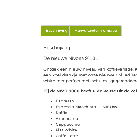
Beschrijving
Aanvullende informatie
Beschrijving
De nieuwe Nivona 9’101
Ontdek een nieuw niveau van koffievariatie. K
een koel drankje met onze nieuwe Chilled Tec
white met perfect melkschuim , gegarandeerd
Bij de NIVO 9000 heeft u de keuze uit de vo
Espresso
Espresso Macchiato — NIEUW
Koffie
Americano
Cappuccino
Flat White
Caffè Latte