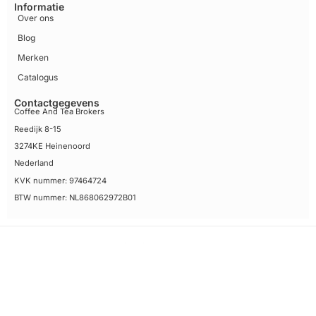
Informatie
Over ons
Blog
Merken
Catalogus
Contactgegevens
Coffee And Tea Brokers
Reedijk 8-15
3274KE Heinenoord
Nederland
KVK nummer: 97464724
BTW nummer: NL868062972B01
Algemene voorwaarden
Disclaimer
Privacy Policy Coffee and Tea Brokers
Sitemap
© 2026 Coffee And Tea Brokers