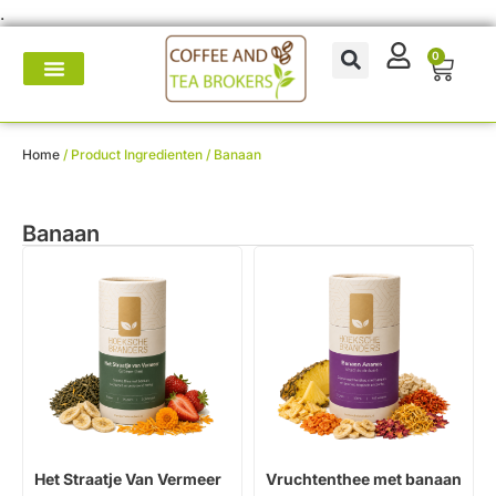
.
0
Koffie- en theemakers
Koffie & thee-accessoires
Voor op het werk
Onderhoud & reparatie
Home
/ Product Ingredienten / Banaan
Banaan
Het Straatje Van Vermeer
Vruchtenthee met banaan