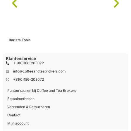
Barista Tools
C
Klantenservice
+31(0)186-203072
info@coffeeandteabrokers.com
+31(0)186-203072
Punten sparen bij Coffee and Tea Brokers
Betaalmethoden
Verzenden & Retourneren
Contact
Mijn account