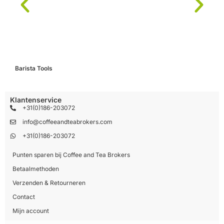
Barista Tools
C
Klantenservice
+31(0)186-203072
info@coffeeandteabrokers.com
+31(0)186-203072
Punten sparen bij Coffee and Tea Brokers
Betaalmethoden
Verzenden & Retourneren
Contact
Mijn account