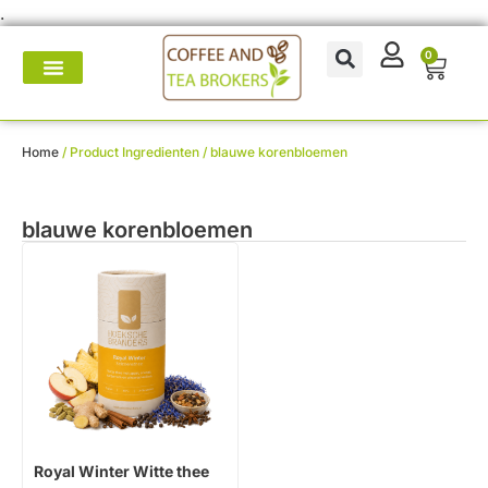
.
0
Koffie- en theemakers
Koffie & thee-accessoires
Voor op het werk
Onderhoud & reparatie
Home
/ Product Ingredienten / blauwe korenbloemen
blauwe korenbloemen
Royal Winter Witte thee