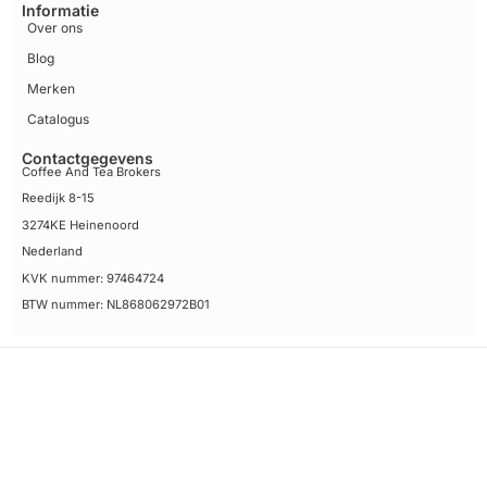
Informatie
Over ons
Blog
Merken
Catalogus
Contactgegevens
Coffee And Tea Brokers
Reedijk 8-15
3274KE Heinenoord
Nederland
KVK nummer: 97464724
BTW nummer: NL868062972B01
Algemene voorwaarden
Disclaimer
Privacy Policy Coffee and Tea Brokers
Sitemap
© 2026 Coffee And Tea Brokers