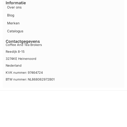
Informatie
Over ons
Blog
Merken
Catalogus
Contactgegevens
Coffee And Tea Brokers
Reedijk 8-15
3274KE Heinenoord
Nederland
KVK nummer: 97464724
BTW nummer: NL868062972B01
Algemene voorwaarden
Disclaimer
Privacy Policy Coffee and Tea Brokers
Sitemap
© 2026 Coffee And Tea Brokers