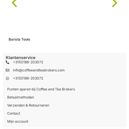
Barista Tools
C
Klantenservice
+31(0)186-203072
info@coffeeandteabrokers.com
+31(0)186-203072
Punten sparen bij Coffee and Tea Brokers
Betaalmethoden
Verzenden & Retourneren
Contact
Mijn account