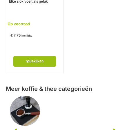
Elke slok voelt als geluk
Op voorraad
€
7,75
incl btw
Bekijken
Meer koffie & thee categorieën