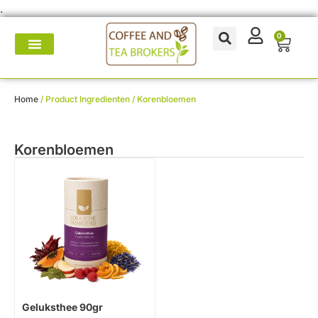
.
0
Koffie- en theemakers
Koffie & thee-accessoires
Voor op het werk
Onderhoud & reparatie
Home
/ Product Ingredienten / Korenbloemen
Korenbloemen
Geluksthee 90gr