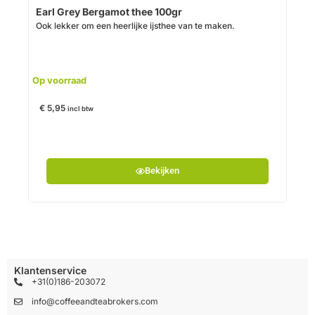
Earl Grey Bergamot thee 100gr
Ook lekker om een heerlijke ijsthee van te maken.
€
6,
Op voorraad
€
5,95
incl btw
Bekijken
Klantenservice
+31(0)186-203072
info@coffeeandteabrokers.com