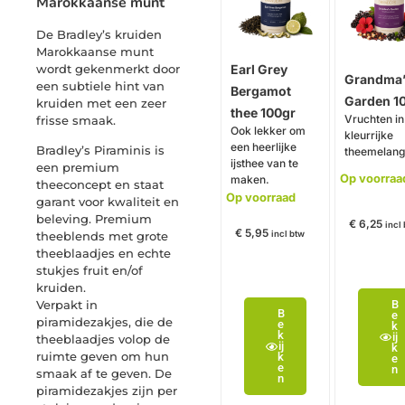
Marokkaanse munt
De Bradley’s kruiden
Marokkaanse munt
wordt gekenmerkt door
Earl Grey
Grandma’
een subtiele hint van
Bergamot
Garden 1
kruiden met een zeer
thee 100gr
Vruchten in
frisse smaak.
Ook lekker om
kleurrijke
een heerlijke
Bradley’s Piraminis is
theemelan
ijsthee van te
een premium
Op voorraa
maken.
theeconcept en staat
Op voorraad
garant voor kwaliteit en
beleving. Premium
€
6,25
incl
€
5,95
theeblends met grote
incl btw
theeblaadjes en echte
stukjes fruit en/of
kruiden.
B
Verpakt in
B
e
piramidezakjes, die de
e
k
k
ij
theeblaadjes volop de
ij
k
ruimte geven om hun
k
e
e
n
smaak af te geven. De
n
piramidezakjes zijn per