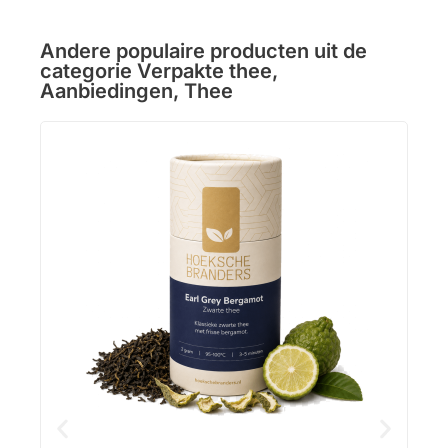
Andere populaire producten uit de
categorie
Verpakte thee
,
Aanbiedingen
,
Thee
Gin
Krui
Op v