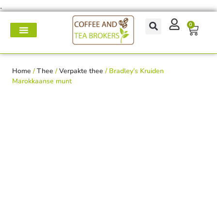
.
0
Koffie- en theemakers
Koffie & thee-accessoires
Voor op het werk
Onderhoud & reparatie
Home
/
Thee
/
Verpakte thee
/ Bradley’s Kruiden
Marokkaanse munt