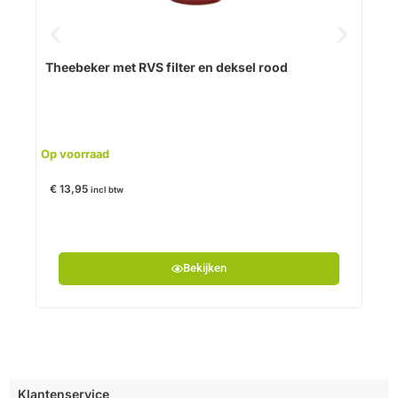
Op v
Theebeker met RVS filter en deksel rood
€
13
Op voorraad
€
13,95
incl btw
Bekijken
Klantenservice