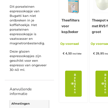
Dit porseleinen
espressokopje van
Bugatti kan niet
Theefilters
Theepot w
ontbreken in je
koffiehoekje. Het
voor
met RVS fi
porseleinen
kop/beker
groot
espressokopje is
vaatwasser en
magnetronbestendig.
Op voorraad
Op voorraa
Deze glazen
€
4,50
€
29,95
incl btw
inc
espressokopjes zijn
geschikt voor een
espresso van ongeveer
30-40 ml.
B
B
e
e
k
k
ij
ij
k
k
Aanvullende
e
e
n
n
informatie
Afmetingen