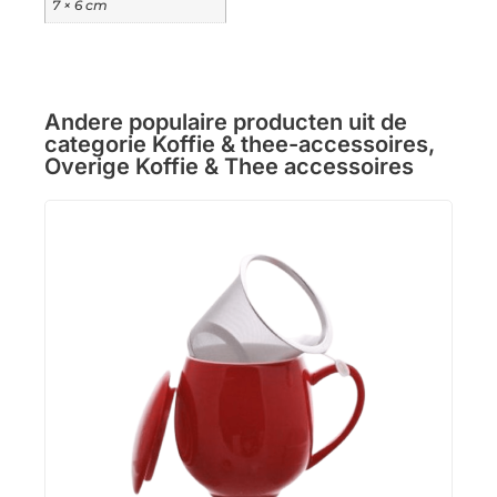
7 × 6 cm
Andere populaire producten uit de
categorie
Koffie & thee-accessoires
,
Overige Koffie & Thee accessoires
Thee