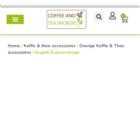
.
0
Koffie- en theemakers
Koffie & thee-accessoires
Voor op het werk
Onderhoud & reparatie
Home
/
Koffie & thee-accessoires
/
Overige Koffie & Thee
accessoires
/ Bugatti Espressokopje