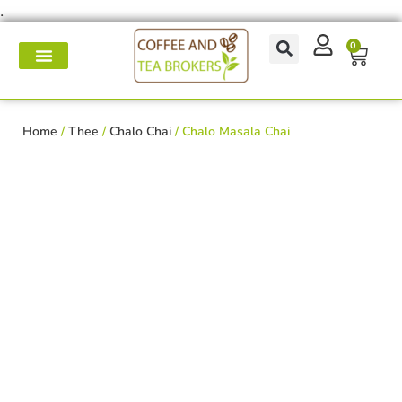
.
0
Koffie- en theemakers
Koffie & thee-accessoires
Voor op het werk
Onderhoud & reparatie
Home
/
Thee
/
Chalo Chai
/ Chalo Masala Chai