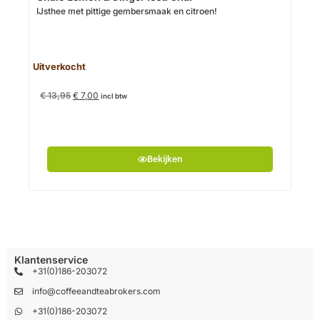
IJsthee met pittige gembersmaak en citroen!
€
13
Uitverkocht
€
13,95
€
7,00
incl btw
Bekijken
Klantenservice
+31(0)186-203072
info@coffeeandteabrokers.com
+31(0)186-203072