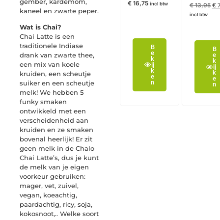
gember, kardemom,
€
16,75
incl btw
€
13,95
€
7
kaneel en zwarte peper.
incl btw
Wat is Chai?
Chai Latte is een
traditionele Indiase
B
B
e
drank van zwarte thee,
e
k
k
een mix van koele
ij
ij
k
k
kruiden, een scheutje
e
e
n
suiker en een scheutje
n
melk! We hebben 5
funky smaken
ontwikkeld met een
verscheidenheid aan
kruiden en ze smaken
bovenal heerlijk! Er zit
geen melk in de Chalo
Chai Latte’s, dus je kunt
de melk van je eigen
voorkeur gebruiken:
mager, vet, zuivel,
vegan, koeachtig,
paardachtig, ricy, soja,
kokosnoot,.. Welke soort