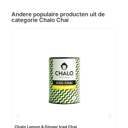
Andere populaire producten uit de
categorie
Chalo Chai
Cha
Verf
Op v
Chalo Lemon & Ginger Iced Chai