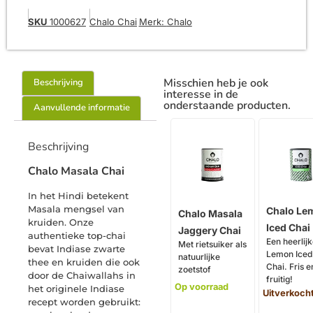
SKU
1000627
Chalo Chai
Merk:
Chalo
Misschien heb je ook
Beschrijving
interesse in de
onderstaande producten.
Aanvullende informatie
Beschrijving
Chalo Masala Chai
In het Hindi betekent
Masala mengsel van
Chalo Le
Chalo Masala
kruiden. Onze
Iced Chai
Jaggery Chai
authentieke top-chai
Een heerlij
Met rietsuiker als
bevat Indiase zwarte
Lemon Iced
natuurlijke
thee en kruiden die ook
Chai. Fris e
zoetstof
door de Chaiwallahs in
fruitig!
Op voorraad
het originele Indiase
Uitverkoch
recept worden gebruikt: