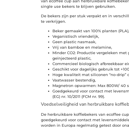
van ecoffee cup aan herbruikbare koffiebeke
single use bekers te blijven gebruiken.
De bekers zijn per stuk verpakt en in verschi
te verkrijgen.
Beker gemaakt van 100% planten (PLA)
Veganistisch vriendelijk,
Geen plastic nasmaak,
Vrij van bamboe en melamine,
Minder CO2: Productie vergeleken met gl
geïnjecteerd plastic,
Commercieel biologisch afbreekbaar ei
Geschikt voor dagelijks gebruik tot +10
Hoge kwaliteit mat siliconen “no-drip” 
Vaatwasser bestendig,
Magnetron opwarmen: Max 800W/ 40 s
Goedgekeurd voor contact met levensmi
(EG) nr. 10/2011 (FCM nr. 99).
Voedselveiligheid van herbruikbare koffie
De herbruikbare koffiebekers van ecoffee cups
goedgekeurd voor contact met levensmiddele
worden in Europa regelmatig getest door onaf