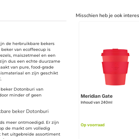
Misschien heb je ook intere
ijn de herbruikbare bekers
 beker van ecoffeecup is
vezels, maïszetmeel en een
 zijn dus een echte duurzame
maakt van pure, food-grade
sismateriaal en zijn geschikt
.
 beker Dotonburi van
 door minder of geen
Meridian Gate
Inhoud van 240ml
kbare beker Dotonburi
eds meer ontmoedigd. Er zijn
Op voorraad
op de markt om volledig
 het uitgebreide assortiment