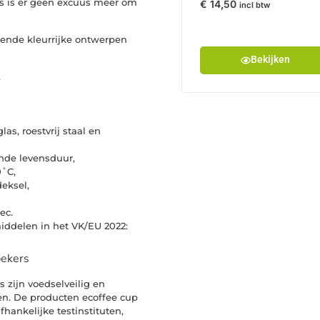
rs is er geen excuus meer om
€
14,50
incl btw
llende kleurrijke ontwerpen
Bekijken
,
as, roestvrij staal en
nde levensduur,
0˚C,
deksel,
ec.
ddelen in het VK/EU 2022:
bekers
 zijn voedselveilig en
n. De producten ecoffee cup
hankelijke testinstituten,