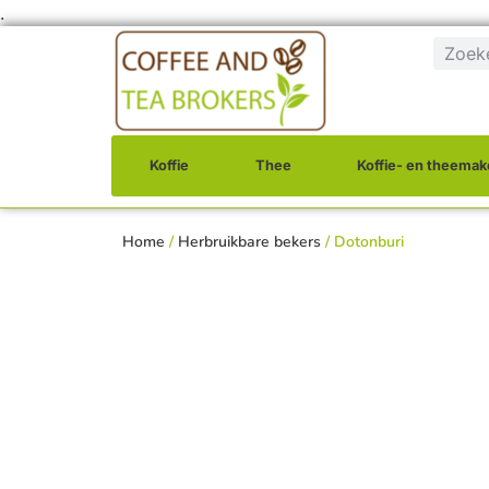
.
Koffie
Thee
Koffie- en theemak
Home
/
Herbruikbare bekers
/ Dotonburi