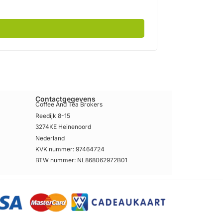
Contactgegevens
Coffee And Tea Brokers
Reedijk 8-15
3274KE Heinenoord
Nederland
KVK nummer: 97464724
BTW nummer: NL868062972B01