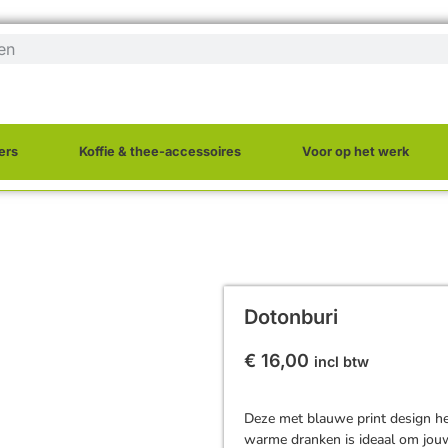
ers
Koffie & thee-accessoires
Voor op het werk
Dotonburi
€
16,00
incl btw
Deze met blauwe print design he
warme dranken is ideaal om jou