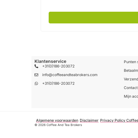
Klantenservice
Punten 
+31(0)186-203072
Betaal
info@coffeeandteabrokers.com
Verzend
+31(0)186-203072
Contact
Mijn ac
Algemene voorwaarden
Disclaimer
Privacy Policy Coffe
© 2026 Coffee And Tea Brokers