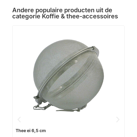
Andere populaire producten uit de
categorie
Koffie & thee-accessoires
The
Op v
Thee ei 6,5 cm