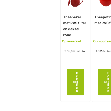
Theebeker
Theepot 
met RVS filter
met RVS fi
en deksel
rood
Op voorraad
Op voorraa
€
13,95
€
22,50
incl btw
inc
B
B
e
e
k
k
ij
ij
k
k
e
e
n
n