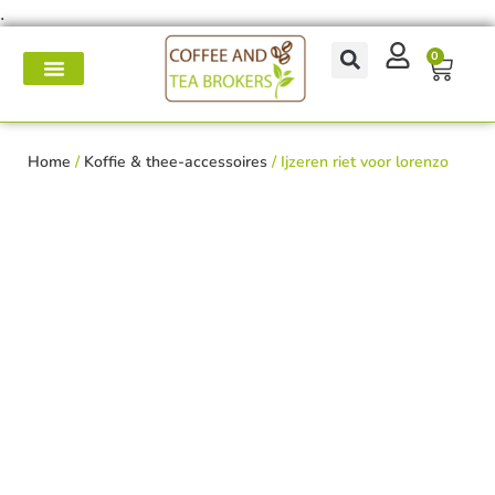
.
0
Koffie- en theemakers
Koffie & thee-accessoires
Voor op het werk
Onderhoud & reparatie
Home
/
Koffie & thee-accessoires
/ Ijzeren riet voor lorenzo