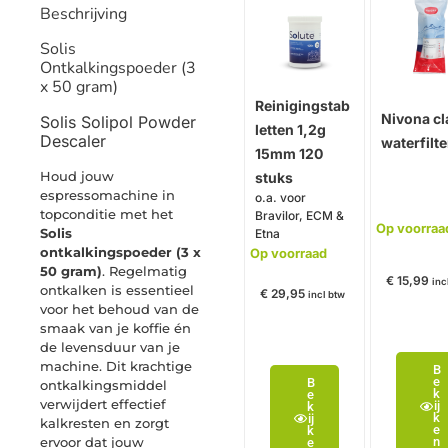
Beschrijving
Solis
Ontkalkingspoeder (3
x 50 gram)
Reinigingstab
Nivona cl
Solis Solipol Powder
letten 1,2g
Descaler
waterfilte
15mm 120
Houd jouw
stuks
espressomachine in
o.a. voor
topconditie met het
Bravilor, ECM &
Op voorraa
Solis
Etna
ontkalkingspoeder (3 x
Op voorraad
50 gram)
. Regelmatig
€
15,99
inc
ontkalken is essentieel
€
29,95
incl btw
voor het behoud van de
smaak van je koffie én
de levensduur van je
machine. Dit krachtige
B
e
B
ontkalkingsmiddel
k
e
verwijdert effectief
ij
k
k
ij
kalkresten en zorgt
e
k
ervoor dat jouw
n
e