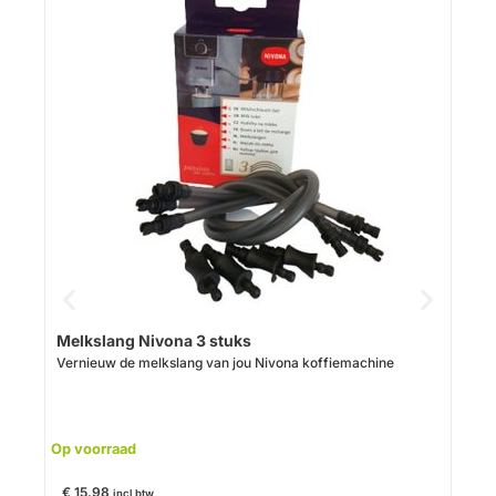
Cre
Op v
Melkslang Nivona 3 stuks
Vernieuw de melkslang van jou Nivona koffiemachine
€
14
Op voorraad
€
15,98
incl btw