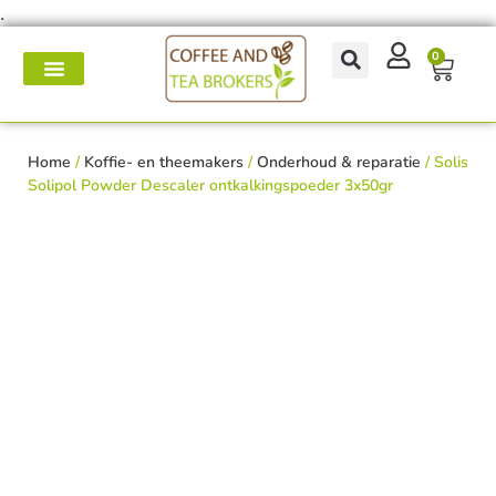
.
0
Koffie- en theemakers
Koffie & thee-accessoires
Voor op het werk
Onderhoud & reparatie
Home
/
Koffie- en theemakers
/
Onderhoud & reparatie
/ Solis
Solipol Powder Descaler ontkalkingspoeder 3x50gr