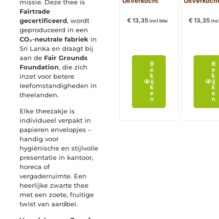
Uitverkocht
Uitverkoch
missie. Deze thee is
Fairtrade
gecertificeerd
, wordt
€
13,35
€
13,35
incl btw
inc
geproduceerd in een
CO₂-neutrale fabriek
in
Sri Lanka en draagt bij
aan de
Fair Grounds
B
B
Foundation
, die zich
e
e
k
k
inzet voor betere
ij
ij
leefomstandigheden in
k
k
e
e
theelanden.
n
n
Elke theezakje is
individueel verpakt in
papieren envelopjes –
handig voor
hygiënische en stijlvolle
presentatie in kantoor,
horeca of
vergaderruimte. Een
heerlijke zwarte thee
met een zoete, fruitige
twist van aardbei.