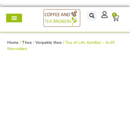
.
0
Koffie- en theemakers
Koffie & thee-accessoires
Voor op het werk
Onderhoud & reparatie
Home
/
Thee
/
Verpakte thee
/ Tea of Life Aardbei – 4×25
theezakjes