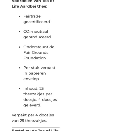
Voordelen van Tea of
Life Aardbei thee:
Fairtrade
gecertificeerd
CO₂-neutraal
geproduceerd
Ondersteunt de
Fair Grounds
Foundation
Per stuk verpakt
in papieren
envelop
Inhoud: 25
theezakjes per
doosje. 4 doosjes
geleverd.
Verpakt per 4 doosjes
van 25 theezakjes.
Bestel nu de Tea of Life