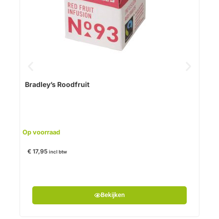
Uitve
Bradley’s Roodfruit
€
13
Op voorraad
€
17,95
incl btw
Bekijken