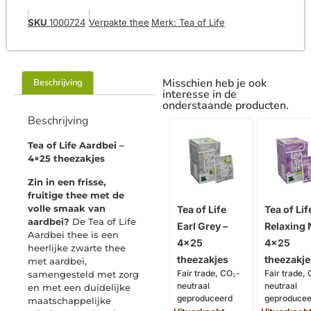
SKU
1000724
Verpakte thee
Merk:
Tea of Life
Misschien heb je ook
Beschrijving
interesse in de
onderstaande producten.
Beschrijving
Tea of Life Aardbei –
4×25 theezakjes
Zin in een frisse,
fruitige thee met de
volle smaak van
Tea of Life
Tea of Lif
aardbei?
De Tea of Life
Earl Grey –
Relaxing 
Aardbei thee is een
4×25
4×25
heerlijke zwarte thee
theezakjes
theezakje
met aardbei,
Fair trade, CO₂-
Fair trade,
samengesteld met zorg
neutraal
neutraal
en met een duidelijke
geproduceerd
geproducee
maatschappelijke