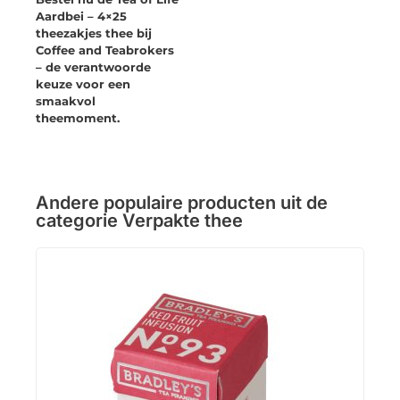
Aardbei – 4×25
theezakjes thee bij
Coffee and Teabrokers
– de verantwoorde
keuze voor een
smaakvol
theemoment.
Andere populaire producten uit de
categorie
Verpakte thee
Tea 
Fair