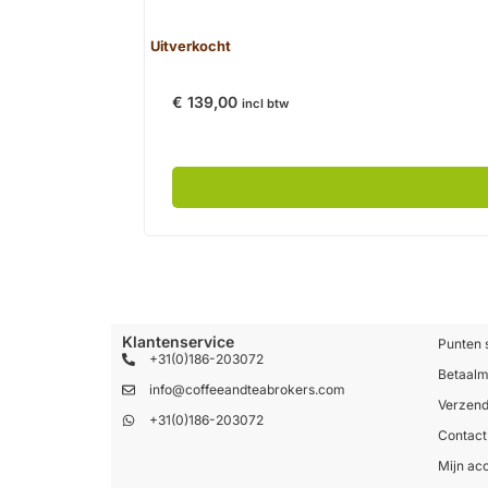
Uitverkocht
€
139,00
incl btw
Klantenservice
Punten 
+31(0)186-203072
Betaal
info@coffeeandteabrokers.com
Verzend
+31(0)186-203072
Contact
Mijn ac