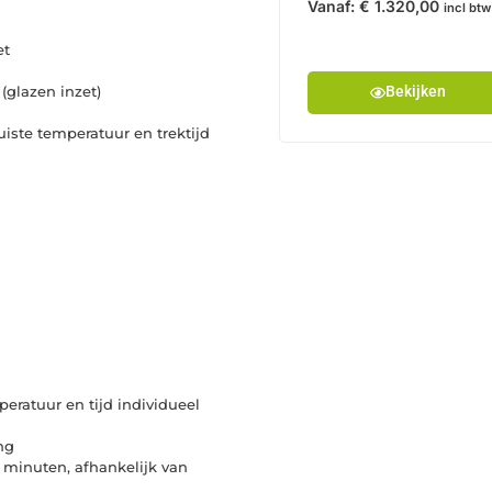
Vanaf:
€
1.320,00
incl btw
et
 (glazen inzet)
Bekijken
iste temperatuur en trektijd
ratuur en tijd individueel
ng
minuten, afhankelijk van