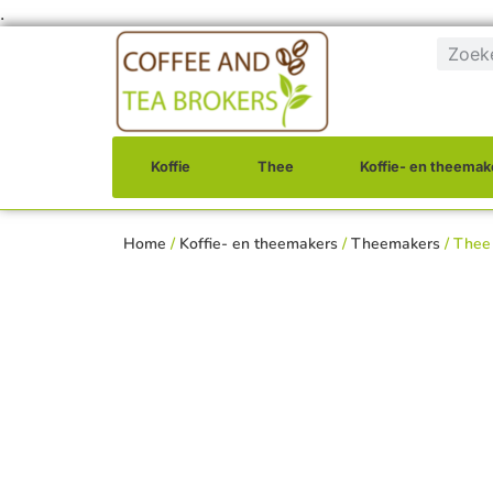
.
Koffie
Thee
Koffie- en theemak
Home
/
Koffie- en theemakers
/
Theemakers
/ Thee