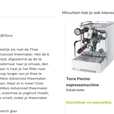
Misschien heb je ook intere
ea&More
kelijk als met de Thee
dvanced
theemaker. Met de 6
ktijd, afgestemd op de te
t helemaal naar je smaak, dan
r is haal je het filter naar
og langer van je thee te
&More Advanced
theemaker
Torre Pierino
ken. Maar er is meer! Door
espressomachine
&More Advanced
theemaker
Enkele boiler
, waarmee je yoghurt maakt,
e smelt, zodat je theemaker
Beschikbaar via nabestelling
Duran® glas