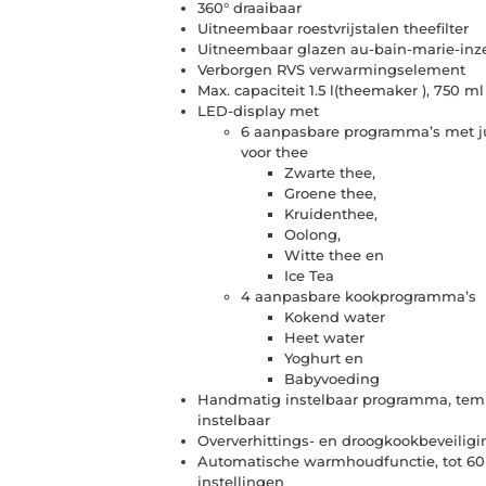
360° draaibaar
Uitneembaar roestvrijstalen theefilter
Uitneembaar glazen au-bain-marie-inz
Verborgen RVS verwarmingselement
Max. capaciteit 1.5 l(theemaker ), 750 ml
LED-display met
6 aanpasbare programma’s met ju
voor thee
Zwarte thee,
Groene thee,
Kruidenthee,
Oolong,
Witte thee en
Ice Tea
4 aanpasbare kookprogramma’s
Kokend water
Heet water
Yoghurt en
Babyvoeding
Handmatig instelbaar programma, tempe
instelbaar
Oververhittings- en droogkookbeveiligi
Automatische warmhoudfunctie, tot 60 
instellingen