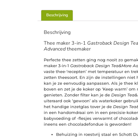
Beschrijving
Beschrijving
Thee maker 3-in-1
Gastroback Design T
Advanced
theemaker
Perfecte thee zetten ging nog nooit zo gemak
maker 3-in-1
Gastroback Design Tea&More A
vaste thee-‘recepten’ met temperatuur en tre
zetten theesoort. En zijn de instellingen nie
kan je ze eenvoudig aanpassen. Als je thee klaa
boven en zet je de koker op ‘Keep warm’ om n
genieten. Zonder filter kan je de
Design Tea
uiteraard ook ‘gewoon’ als waterkoker gebrui
het handige inzetglas tover je de
Design Tea
in een handomdraai om in een precisie-koker
babyvoeding of -flesjes verwarmt of chocolad
ineens een chocoladefondue is geworden!
Behuizing in roestvrij staal en Schott 