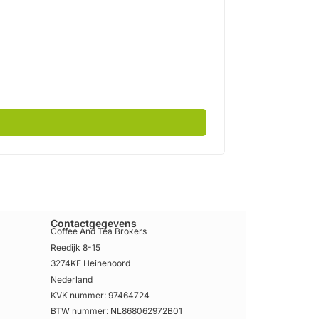
Uitverkocht
€
549,00
incl bt
Contactgegevens
Coffee And Tea Brokers
Reedijk 8-15
3274KE Heinenoord
Nederland
KVK nummer: 97464724
BTW nummer: NL868062972B01