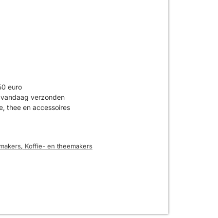
50 euro
is vandaag verzonden
ie, thee en accessoires
makers
,
Koffie- en theemakers