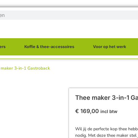
ers
Koffie & thee-accessoires
Voor op het werk
 maker 3-in-1 Gastroback
Thee maker 3-in-1 G
€
169,00
incl btw
Wil jij de perfecte kop thee heb
nodig. Met deze thee maker stel 