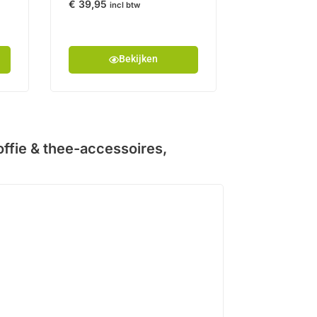
€
39,95
incl btw
Bekijken
offie & thee-accessoires
,