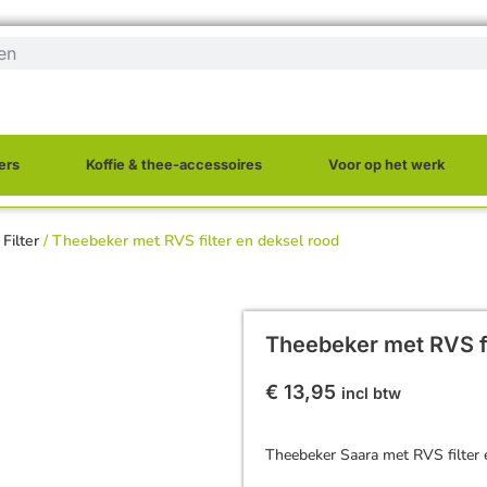
ers
Koffie & thee-accessoires
Voor op het werk
Filter
/ Theebeker met RVS filter en deksel rood
Theebeker met RVS fi
€
13,95
incl btw
Theebeker Saara met RVS filter 