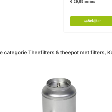
€
29,95
incl btw
Bekijken
de categorie
Theefilters & theepot met filters
,
K