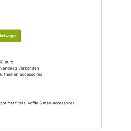
nkelwagen
50 euro
is vandaag verzonden
ie, thee en accessoires
pot met filters
,
Koffie & thee-accessoires
,