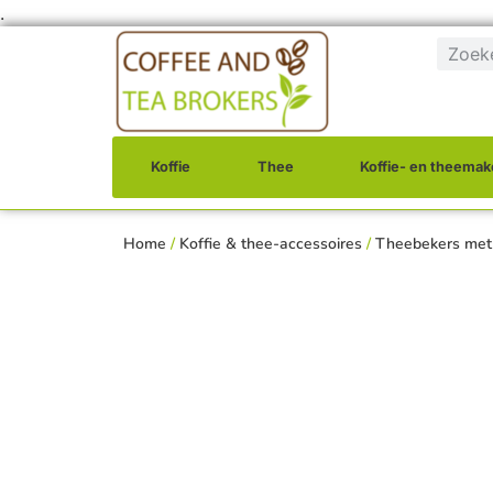
.
Koffie
Thee
Koffie- en theemak
Home
/
Koffie & thee-accessoires
/
Theebekers met 