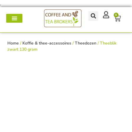
.
0
Koffie- en theemakers
Koffie & thee-accessoires
Voor op het werk
Onderhoud & reparatie
Home
/
Koffie & thee-accessoires
/
Theedozen
/ Theeblik
zwart 130 gram