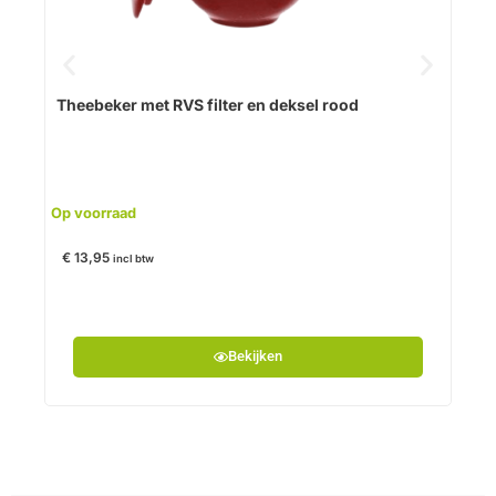
Op v
Theebeker met RVS filter en deksel rood
€
29
Op voorraad
€
13,95
incl btw
Bekijken