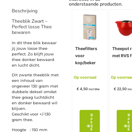
onderstaande producten.
Beschrijving
Theeblik Zwart –
Perfect losse Thee
bewaren
In dit thee blik bewaar
jij jouw losse thee
Theefilters
Theepot 
perfect. Zo blijft jouw
voor
met RVS fi
thee donker bewaard
kop/beker
en lucht dicht.
Dit zwarte theeblik met
Op voorraad
Op voorraa
een inhoud van
ongeveer 130 gram met
€
4,50
€
22,50
incl btw
inc
dubbele deksel omdat
thee graag luchtdicht
en donker bewaard wil
blijven.
Geschikt voor +/-130
B
B
e
e
gram thee.
k
k
ij
ij
k
k
Hoogte : 150 mm