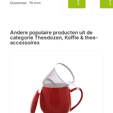
e
e
Doorsnee: 75 mm
n
n
Andere populaire producten uit de
categorie
Theedozen
,
Koffie & thee-
accessoires
Mag