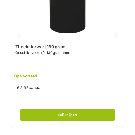
Theeblik zwart 130 gram
RVS 
Geschikt voor +/- 130gram thee
Op voorraad
Op v
€
3,95
€
6,
incl btw
Bekijken