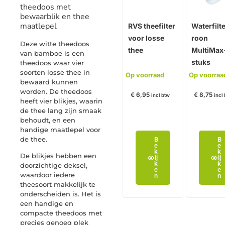
theedoos met
bewaarblik en thee
maatlepel
RVS theefilter
Waterfilt
voor losse
roon
Deze witte theedoos
thee
MultiMax
van bamboe is een
stuks
theedoos waar vier
soorten losse thee in
Op voorraad
Op voorraa
bewaard kunnen
worden. De theedoos
€
6,95
€
8,75
incl btw
incl
heeft vier blikjes, waarin
de thee lang zijn smaak
behoudt, en een
handige maatlepel voor
de thee.
B
B
e
e
k
k
De blikjes hebben een
ij
ij
k
k
doorzichtige deksel,
e
e
waardoor iedere
n
n
theesoort makkelijk te
onderscheiden is. Het is
een handige en
compacte theedoos met
precies genoeg plek