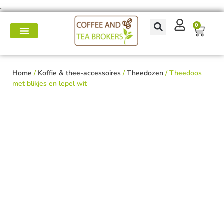
.
0
Koffie- en theemakers
Koffie & thee-accessoires
Voor op het werk
Onderhoud & reparatie
Home
/
Koffie & thee-accessoires
/
Theedozen
/ Theedoos
met blikjes en lepel wit