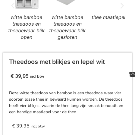
witte bamboe
witte bamboe
thee maatlepel
t
theedoos en
theedoos en
theebewaar blik
theebewaar blik
open
gesloten
Theedoos met blikjes en lepel wit
€
39,95
incl btw
Deze witte theedoos van bamboe is een theedoos waar vier
soorten losse thee in bewaard kunnen worden. De theedoos
heeft vier blikjes, waarin de thee lang zijn smaak behoudt, en
een handige maatlepel voor de thee.
€
39,95
incl btw