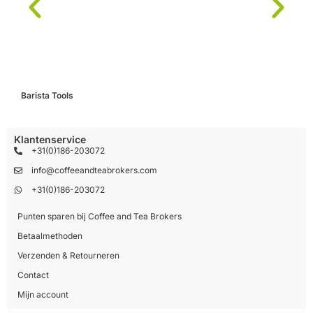
Barista Tools
C
Klantenservice
+31(0)186-203072
info@coffeeandteabrokers.com
+31(0)186-203072
Punten sparen bij Coffee and Tea Brokers
Betaalmethoden
Verzenden & Retourneren
Contact
Mijn account