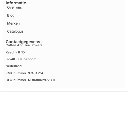
Informatie
Over ons
Blog
Merken
Catalogus
Contactgegevens
Coffee And Tea Brokers
Reedijk 8-15
3274KE Heinenoord
Nederland
KVK nummer: 97464724
BTW nummer: NL868062972B01
Algemene voorwaarden
Disclaimer
Privacy Policy Coffee and Tea Brokers
Sitemap
© 2026 Coffee And Tea Brokers