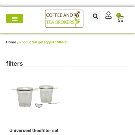
.
0
Koffie- en theemakers
Koffie & thee-accessoires
Voor op het werk
Onderhoud & reparatie
Home
/ Producten getagged “filters”
filters
Universeel theefilter set