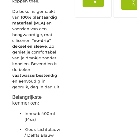
e
koppen thee.
n
n
De beker is gemaakt
van
100% plantaardig
materiaal (PLA)
en
voorzien van een
hoogwaardige, mat
siliconen
“no-drip”
deksel en sleeve
. Zo
geniet je comfortabel
van je drankje zonder
knoeien. Bovendien is
de beker
vaatwasserbestendig
en eenvoudig in
gebruik, dag in dag uit.
Belangrijkste
kenmerken:
Inhoud: 400ml
(14oz)
Kleur: Lichtblauw
/ Delfts Blauw