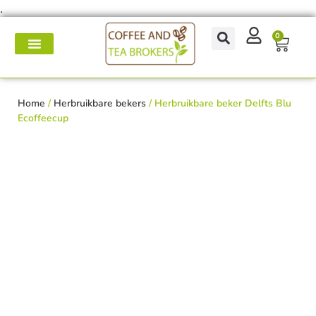
.
0
Koffie- en theemakers
Koffie & thee-accessoires
Voor op het werk
Onderhoud & reparatie
Home
/
Herbruikbare bekers
/ Herbruikbare beker Delfts Blu
Ecoffeecup