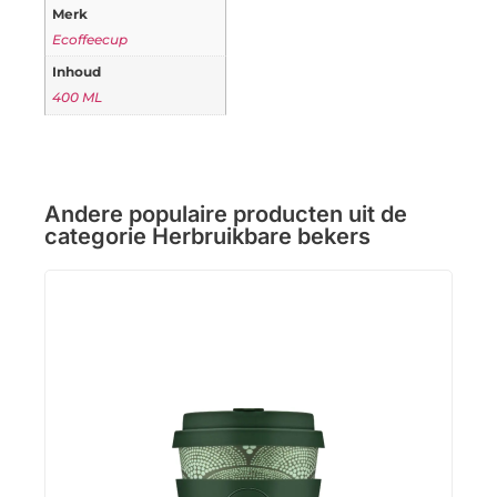
Merk
Ecoffeecup
Inhoud
400 ML
Andere populaire producten uit de
categorie
Herbruikbare bekers
The
12 u