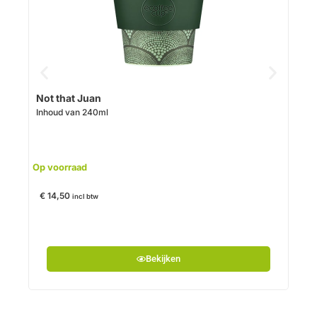
Uitve
Not that Juan
Inhoud van 240ml
€
23
Op voorraad
€
14,50
incl btw
Bekijken