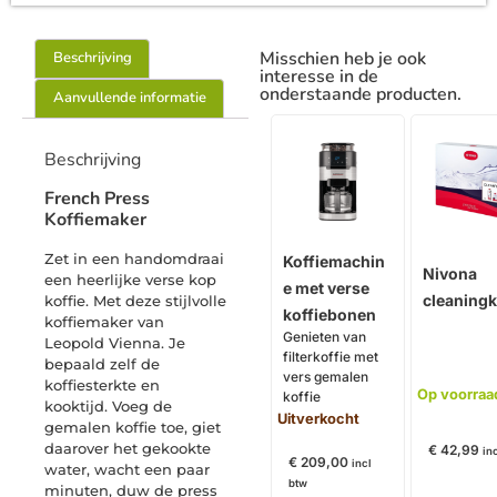
Misschien heb je ook
Beschrijving
interesse in de
onderstaande producten.
Aanvullende informatie
Beschrijving
French Press
Koffiemaker
Zet in een handomdraai
Koffiemachin
Nivona
een heerlijke verse kop
e met verse
cleaningk
koffie. Met deze stijlvolle
koffiebonen
koffiemaker van
Genieten van
Leopold Vienna. Je
filterkoffie met
bepaald zelf de
vers gemalen
koffiesterkte en
Op voorraa
koffie
kooktijd. Voeg de
Uitverkocht
gemalen koffie toe, giet
daarover het gekookte
€
42,99
in
€
209,00
incl
water, wacht een paar
btw
minuten, duw de press