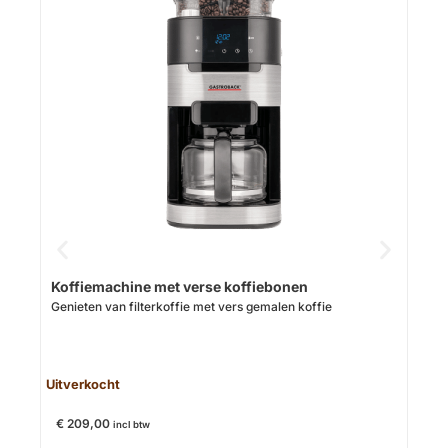
Cre
Op v
Koffiemachine met verse koffiebonen
Genieten van filterkoffie met vers gemalen koffie
€
14
Uitverkocht
€
209,00
incl btw