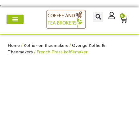
.
0
Koffie- en theemakers
Koffie & thee-accessoires
Voor op het werk
Onderhoud & reparatie
Home
/
Koffie- en theemakers
/
Overige Koffie &
Theemakers
/ French Press koffiemaker