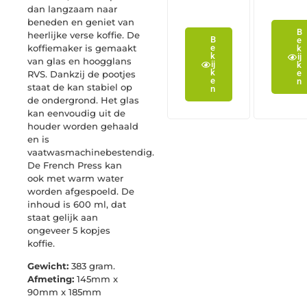
dan langzaam naar
beneden en geniet van
B
heerlijke verse koffie. De
B
e
koffiemaker is gemaakt
e
k
k
ij
van glas en hoogglans
ij
k
k
e
RVS. Dankzij de pootjes
e
n
staat de kan stabiel op
n
de ondergrond. Het glas
kan eenvoudig uit de
houder worden gehaald
en is
vaatwasmachinebestendig.
De French Press kan
ook met warm water
worden afgespoeld. De
inhoud is 600 ml, dat
staat gelijk aan
ongeveer 5 kopjes
koffie.
Gewicht:
383 gram.
Afmeting:
145mm x
90mm x 185mm