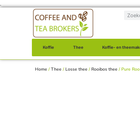
.
Koffie
Thee
Koffie- en theemak
Home
/
Thee
/
Losse thee
/
Rooibos thee
/ Pure Roo