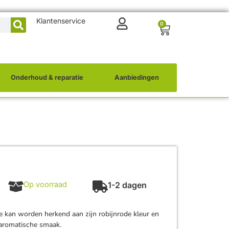
Klantenservice
0
Onderhoud & reparatie
Aanbiedingen
Op voorraad
1-2 dagen
e kan worden herkend aan zijn robijnrode kleur en
e aromatische smaak.