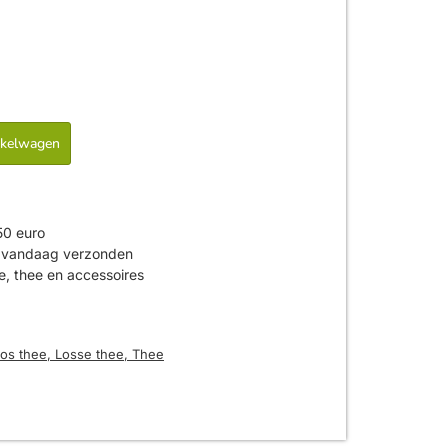
nkelwagen
50 euro
is vandaag verzonden
ie, thee en accessoires
os thee
,
Losse thee
,
Thee