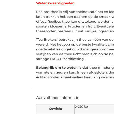
Wetenswaardigheden:
Rooibos thee is vrij van theïne (cafeïne) en lo
laten trekken hebben daarom op de smaak va
effect. Rooibos thee kan uitstekend worden a
soorten bloesems, kruiden en fruit. Eventue
theesoorten bestaan uit natuurlijke ingrediën
‘Tea Brokers’ betrekt zijn thee van één van d
wereld. Met het oog op de beste kwaliteit zij
goede relaties opgebouwd met gerenommeerd
verfijnen van de thee richt men zich op de be
strenge HACCP-certificering.
Belangrijk om te weten is dat
thee minder go
warmte en geuren kan. In een afgesloten, do
echter zonder smaakverlies heel lang worde
Aanvullende informatie
0,090 kg
Gewicht