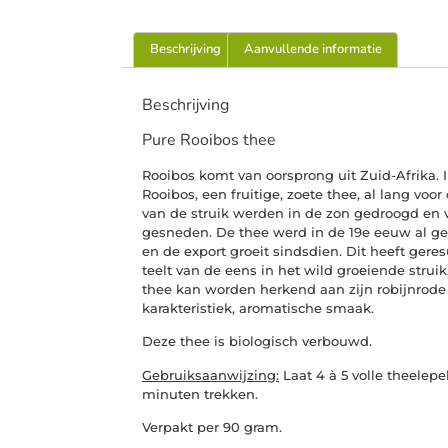
Beschrijving
Aanvullende informatie
Beschrijving
Pure Rooibos thee
Rooibos komt van oorsprong uit Zuid-Afrika.
Rooibos, een fruitige, zoete thee, al lang vo
van de struik werden in de zon gedroogd en v
gesneden. De thee werd in de 19e eeuw al ge
en de export groeit sindsdien. Dit heeft gere
teelt van de eens in het wild groeiende strui
thee kan worden herkend aan zijn robijnrode 
karakteristiek, aromatische smaak.
Deze thee is biologisch verbouwd.
Gebruiksaanwijzing:
Laat 4 à 5 volle theelepel
minuten trekken.
Verpakt per 90 gram.