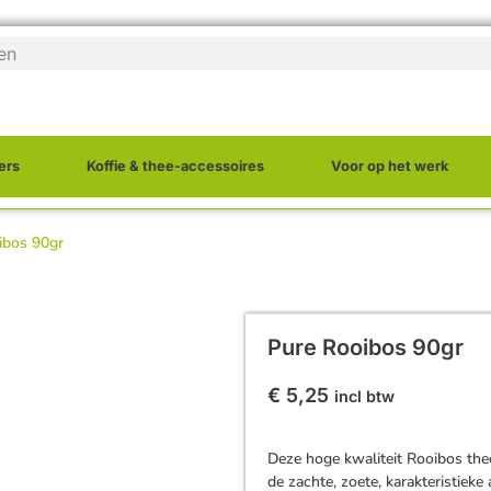
ers
Koffie & thee-accessoires
Voor op het werk
ibos 90gr
Pure Rooibos 90gr
€
5,25
incl btw
Deze hoge kwaliteit Rooibos the
de zachte, zoete, karakteristiek