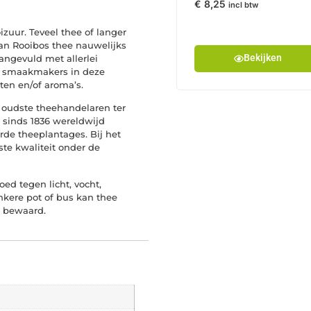
€
8,25
incl btw
oizuur. Teveel thee of langer
n Rooibos thee nauwelijks
Bekijken
angevuld met allerlei
le smaakmakers in deze
ten en/of aroma’s.
e oudste theehandelaren ter
n sinds 1836 wereldwijd
e theeplantages. Bij het
ste kwaliteit onder de
ed tegen licht, vocht,
nkere pot of bus kan thee
n bewaard.