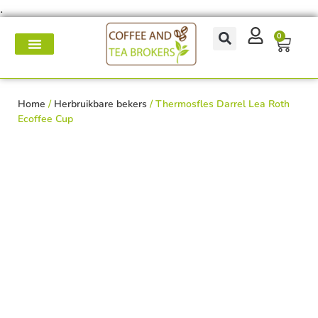
.
0
Koffie- en theemakers
Koffie & thee-accessoires
Voor op het werk
Onderhoud & reparatie
Home
/
Herbruikbare bekers
/ Thermosfles Darrel Lea Roth
Ecoffee Cup