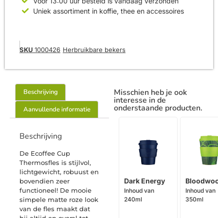
Voor 13:00 uur besteld is vandaag verzonden
Uniek assortiment in koffie, thee en accessoires
SKU
1000426
Herbruikbare bekers
Misschien heb je ook
Beschrijving
interesse in de
onderstaande producten.
Aanvullende informatie
Beschrijving
De Ecoffee Cup
Thermosfles is stijlvol,
lichtgewicht, robuust en
Dark Energy
Bloodwo
bovendien zeer
functioneel! De mooie
Inhoud van
Inhoud van
simpele matte roze look
240ml
350ml
van de fles maakt dat