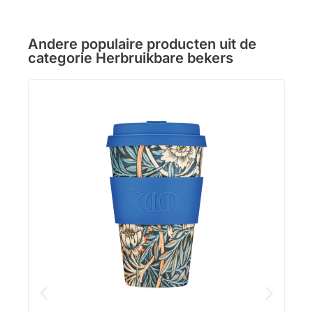
Andere populaire producten uit de
categorie
Herbruikbare bekers
Loca
Inho
Uitve