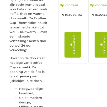
hij altijd en overal tot
zijn recht komt. Ideaal
Op voorraad
Op voorraa
voor hete dranken zoals
koffie, thee en warme
€
14,50
€
16,00
incl btw
inc
chocomelk. De Ecoffee
Cup Thermosfles houdt
je warme dranken tot
wel 12 uur warm. Liever
B
B
een ijskoude
e
e
verfrissing? Reken dan
k
k
ij
ij
op wel 24 uur
k
k
verkoeling!
e
e
n
n
Bovenop de dop staat
het logo van Ecoffee
Cup vermeld. De
opening van de fles is
groot genoeg om
ijsblokjes in te doen.
Hoogwaardige
kwaliteit,
Uniek modern
design,
Stijlvolle matte