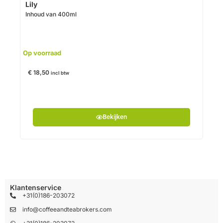
Lily
Inhoud van 400ml
€
14
Op voorraad
€
18,50
incl btw
Bekijken
Klantenservice
+31(0)186-203072
info@coffeeandteabrokers.com