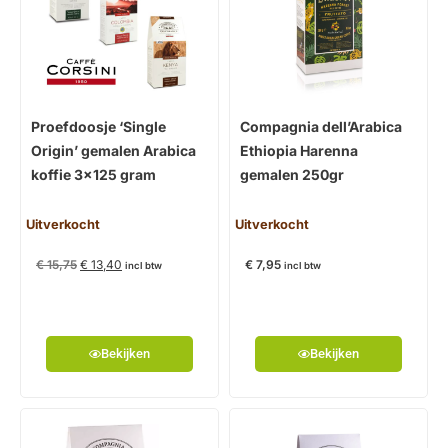
Proefdoosje ‘Single
Compagnia dell’Arabica
Origin’ gemalen Arabica
Ethiopia Harenna
koffie 3×125 gram
gemalen 250gr
Uitverkocht
Uitverkocht
€
15,75
€
13,40
€
7,95
incl btw
incl btw
Bekijken
Bekijken