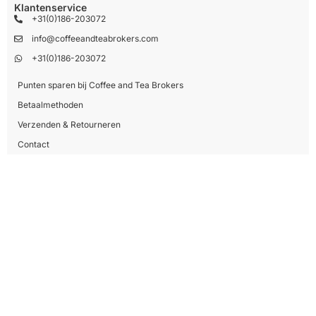
Klantenservice
+31(0)186-203072
info@coffeeandteabrokers.com
+31(0)186-203072
Punten sparen bij Coffee and Tea Brokers
Betaalmethoden
Verzenden & Retourneren
Contact
Mijn account
Informatie
Over ons
Blog
Merken
Catalogus
Contactgegevens
Coffee And Tea Brokers
Reedijk 8-15