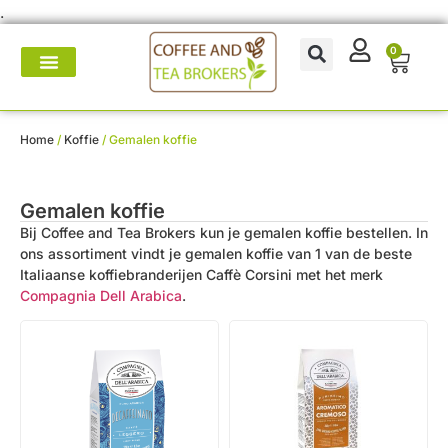
.
0
Koffie- en theemakers
Koffie & thee-accessoires
Voor op het werk
Onderhoud & reparatie
Home
/
Koffie
/ Gemalen koffie
Gemalen koffie
Bij Coffee and Tea Brokers kun je gemalen koffie bestellen. In
ons assortiment vindt je gemalen koffie van 1 van de beste
Italiaanse koffiebranderijen Caffè Corsini met het merk
Compagnia Dell Arabica
.