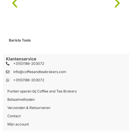
Barista Tools
C
Klantenservice
+31(0)186-203072
info@coffeeandteabrokers.com
+31(0)186-203072
Punten sparen bij Coffee and Tea Brokers
Betaalmethoden
Verzenden & Retourneren
Contact
Mijn account