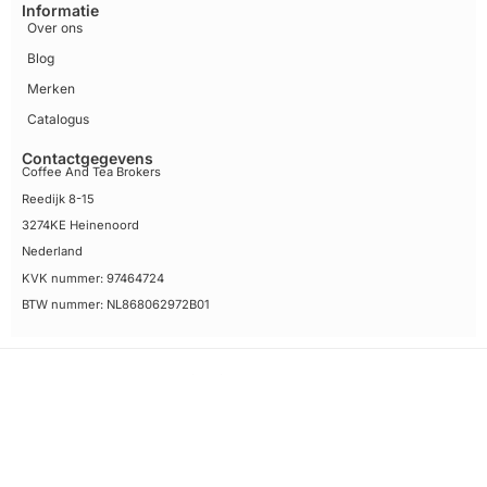
Informatie
Over ons
Blog
Merken
Catalogus
Contactgegevens
Coffee And Tea Brokers
Reedijk 8-15
3274KE Heinenoord
Nederland
KVK nummer: 97464724
BTW nummer: NL868062972B01
Algemene voorwaarden
Disclaimer
Privacy Policy Coffee and Tea Brokers
Sitemap
© 2026 Coffee And Tea Brokers