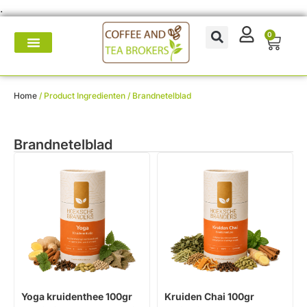
.
0
Koffie- en theemakers
Koffie & thee-accessoires
Voor op het werk
Onderhoud & reparatie
Home
/ Product Ingredienten / Brandnetelblad
Brandnetelblad
Yoga kruidenthee 100gr
Kruiden Chai 100gr