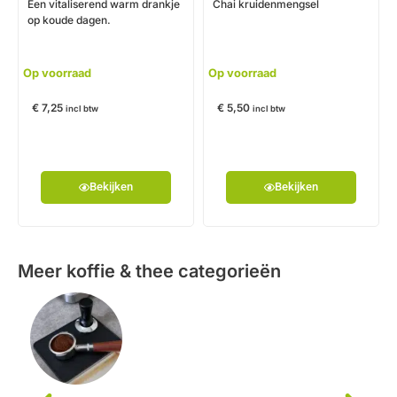
Een vitaliserend warm drankje
Chai kruidenmengsel
op koude dagen.
Op voorraad
Op voorraad
€
7,25
€
5,50
incl btw
incl btw
Bekijken
Bekijken
Meer koffie & thee categorieën