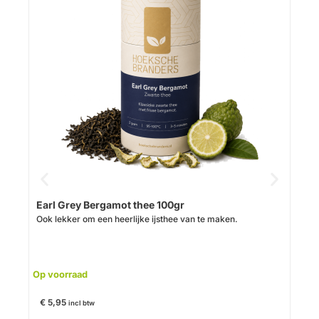
Ora
Karak
Op v
Earl Grey Bergamot thee 100gr
Ook lekker om een heerlijke ijsthee van te maken.
€
6,
Op voorraad
€
5,95
incl btw