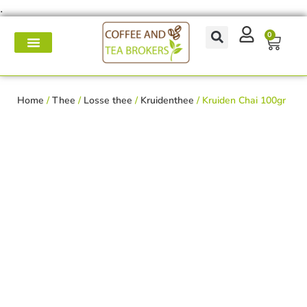
.
0
Koffie- en theemakers
Koffie & thee-accessoires
Voor op het werk
Onderhoud & reparatie
Home
/
Thee
/
Losse thee
/
Kruidenthee
/ Kruiden Chai 100gr