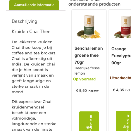
onderstaande producten.
Aanvullende informatie
Beschrijving
Kruiden Chai Thee
De lekkerste kruiden
Chai thee koop je bij
Sencha lemon
Orange
coffee and tea brokers.
groene thee
Eucalypt
Chai is afkomstig uit
70gr
90gr
India. De kruiden chai
Heerlijke frisse
die je hier koopt is
lemon
verfijnt van smaak en
Uitverkoch
Op voorraad
geeft langdurige en
sterke smaak in de
€
4,35
€
5,50
incl
incl btw
mond.
Dit expressieve Chai
kruidenmengsel
beschikt over een
B
B
volmondige,
e
e
k
langdurende en sterke
k
ij
ij
smaak van de fijnste
k
k