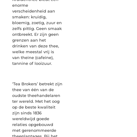
enorme
verscheidenheid aan
smaken: kruidig,
bloemig, zoetig, zuur en
zelfs pittig. Geen smaak
ontbreekt. Er zijn geen
grenzen aan het
drinken van deze thee,
welke meestal vrij is
van theïne (cafeïne),
tannine of looizuur.
‘Tea Brokers’ betrekt zijn
thee van één van de
oudste theehandelaren
ter wereld. Met het oog
op de beste kwaliteit
zijn sinds 1836
wereldwijd goede
relaties opgebouwd
met gerenommeerde
theeplantages. Bij het