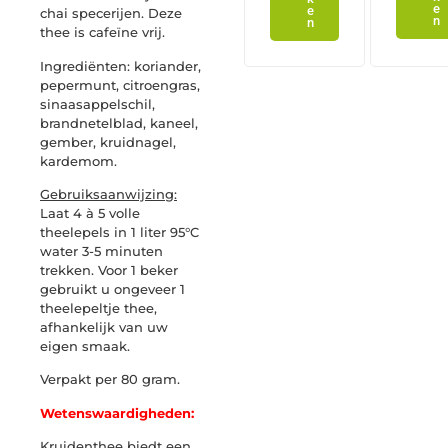
e
e
chai specerijen. Deze
n
n
thee is cafeïne vrij.
Ingrediënten: koriander,
pepermunt, citroengras,
sinaasappelschil,
brandnetelblad, kaneel,
gember, kruidnagel,
kardemom.
Gebruiksaanwijzing:
Laat 4 à 5 volle
theelepels in 1 liter 95°C
water 3-5 minuten
trekken. Voor 1 beker
gebruikt u ongeveer 1
theelepeltje thee,
afhankelijk van uw
eigen smaak.
Verpakt per 80 gram.
Wetenswaardigheden:
Kruidenthee biedt een