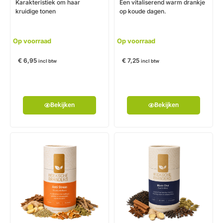
Karakteristiek om haar
Een vitaliserend warm drankje
kruidige tonen
op koude dagen.
Op voorraad
Op voorraad
€
6,95
€
7,25
incl btw
incl btw
Bekijken
Bekijken