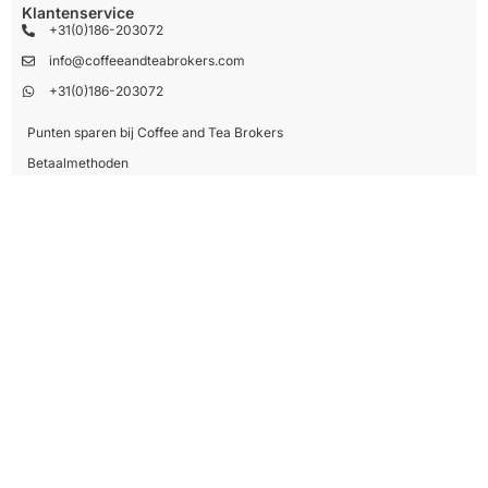
Klantenservice
+31(0)186-203072
info@coffeeandteabrokers.com
+31(0)186-203072
Punten sparen bij Coffee and Tea Brokers
Betaalmethoden
Verzenden & Retourneren
Contact
Mijn account
Informatie
Over ons
Blog
Merken
Catalogus
Contactgegevens
Coffee And Tea Brokers
Reedijk 8-15