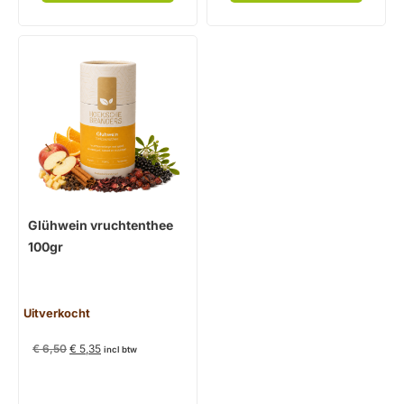
Glühwein vruchtenthee
100gr
Uitverkocht
€
6,50
€
5,35
incl btw