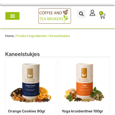
.
0
Koffie- en theemakers
Koffie & thee-accessoires
Voor op het werk
Onderhoud & reparatie
Home
/ Product Ingredienten / Kaneelstukjes
Kaneelstukjes
Orange Cookies 90gr
Yoga kruidenthee 100gr