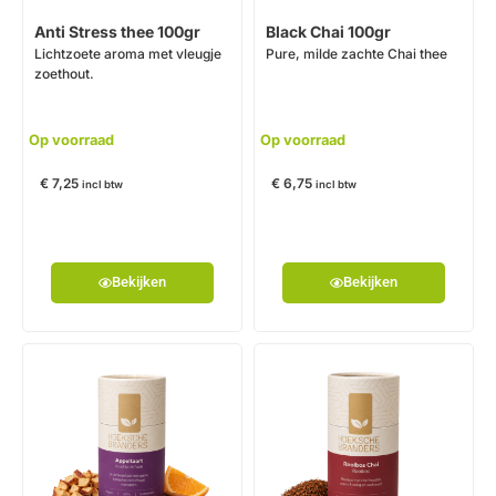
Anti Stress thee 100gr
Black Chai 100gr
Lichtzoete aroma met vleugje
Pure, milde zachte Chai thee
zoethout.
Op voorraad
Op voorraad
€
7,25
€
6,75
incl btw
incl btw
Bekijken
Bekijken