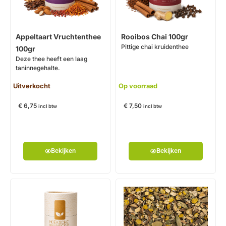
Appeltaart Vruchtenthee
Rooibos Chai 100gr
Pittige chai kruidenthee
100gr
Deze thee heeft een laag
taninnegehalte.
Uitverkocht
Op voorraad
€
6,75
€
7,50
incl btw
incl btw
Bekijken
Bekijken