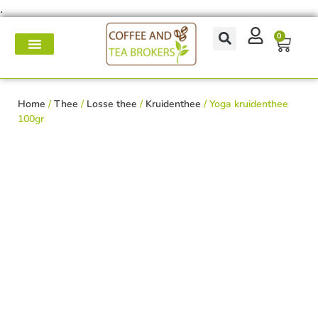
.
0
Koffie- en theemakers
Koffie & thee-accessoires
Voor op het werk
Onderhoud & reparatie
Home
/
Thee
/
Losse thee
/
Kruidenthee
/ Yoga kruidenthee
100gr