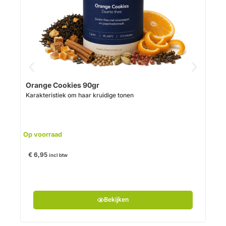
Orange Cookies 90gr
Gin
Karakteristiek om haar kruidige tonen
Krui
Op voorraad
Op v
€
6,95
€
6,
incl btw
Bekijken