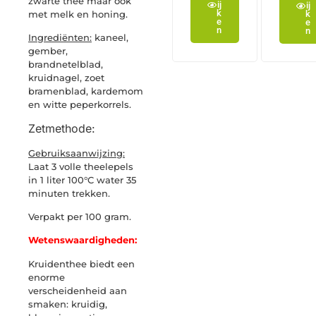
zwarte thee maar ook
ij
ij
k
met melk en honing.
k
e
e
n
n
Ingrediënten:
kaneel,
gember,
brandnetelblad,
kruidnagel, zoet
bramenblad, kardemom
en witte peperkorrels.
Zetmethode:
Gebruiksaanwijzing:
Laat 3 volle theelepels
in 1 liter 100°C water 35
minuten trekken.
Verpakt per 100 gram.
Wetenswaardigheden:
Kruidenthee biedt een
enorme
verscheidenheid aan
smaken: kruidig,