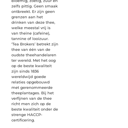
bloemig, zoetig, zuur en
zelfs pittig. Geen smaak
ontbreekt. Er zijn geen
grenzen aan het
drinken van deze thee,
welke meestal vrij is
van theïne (cafeïne),
tannine of looizuur.
‘Tea Brokers’ betrekt zijn
thee van één van de
oudste theehandelaren
ter wereld. Met het oog
op de beste kwaliteit
zijn sinds 1836
wereldwijd goede
relaties opgebouwd
met gerenommeerde
theeplantages. Bij het
verfijnen van de thee
richt men zich op de
beste kwaliteit onder de
strenge HACCP-
certificering.