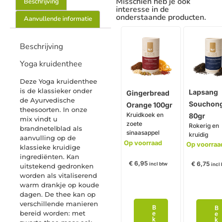
Misschien heb je ook
Beschrijving
interesse in de
onderstaande producten.
Aanvullende informatie
Beschrijving
Yoga kruidenthee
Deze Yoga kruidenthee
is de klassieker onder
Lapsang
Gingerbread
de Ayurvedische
Souchon
Orange 100gr
theesoorten. In onze
Kruidkoek en
80gr
mix vindt u
zoete
Rokerig en
brandnetelblad als
sinaasappel
kruidig
aanvulling op de
Op voorraad
Op voorraa
klassieke kruidige
ingrediënten. Kan
€
6,95
€
6,75
incl btw
incl
uitstekend gedronken
worden als vitaliserend
warm drankje op koude
dagen. De thee kan op
verschillende manieren
B
B
bereid worden: met
e
e
k
k