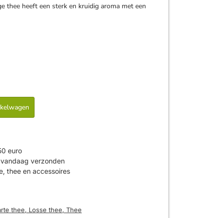
ge thee heeft een sterk en kruidig aroma met een
nkelwagen
50 euro
is vandaag verzonden
ie, thee en accessoires
rte thee
,
Losse thee
,
Thee