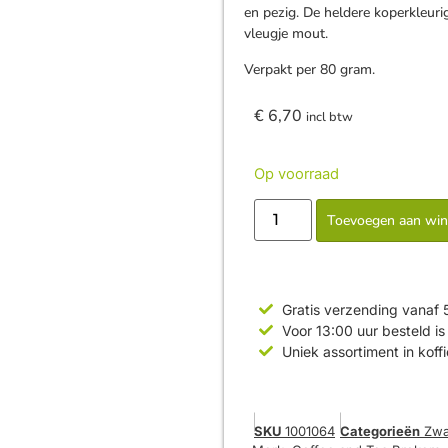
en pezig. De heldere koperkleuri
vleugje mout.
Verpakt per 80 gram.
€
6,70
incl btw
Op voorraad
Toevoegen aan wi
Gratis verzending vanaf 
Voor 13:00 uur besteld 
Uniek assortiment in koff
SKU
1001064
Categorieën
Zwa