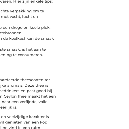
aren. Hier zijn enkele tips:
dichte verpakking om te
met vocht, lucht en
p een droge en koele plek,
rmtebronnen.
 in de koelkast kan de smaak
este smaak, is het aan te
ening te consumeren.
ardeerde theesoorten ter
jke aroma’s. Deze thee is
eedrinkers en past goed bij
an Ceylon thee maakt het een
naar een verfijnde, volle
erlijk is.
en veelzijdige karakter is
wil genieten van een kop
ine vind je een ruim