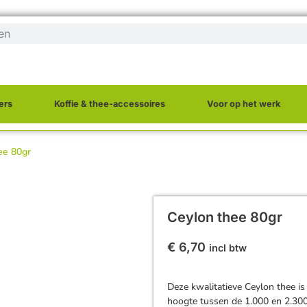
ers
Koffie & thee-accessoires
Voor op het werk
ee 80gr
Ceylon thee 80gr
€
6,70
incl btw
Deze kwalitatieve Ceylon thee i
hoogte tussen de 1.000 en 2.300