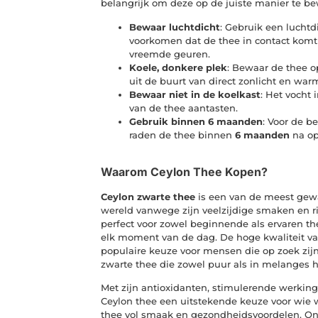
belangrijk om deze op de juiste manier te bew
Bewaar luchtdicht
: Gebruik een lucht
voorkomen dat de thee in contact komt 
vreemde geuren.
Koele, donkere plek
: Bewaar de thee o
uit de buurt van direct zonlicht en wa
Bewaar niet in de koelkast
: Het vocht
van de thee aantasten.
Gebruik binnen 6 maanden
: Voor de b
raden de thee binnen
6 maanden
na op
Waarom Ceylon Thee Kopen?
Ceylon zwarte thee
is een van de meest gewa
wereld vanwege zijn veelzijdige smaken en ri
perfect voor zowel beginnende als ervaren th
elk moment van de dag. De hoge kwaliteit v
populaire keuze voor mensen die op zoek zijn 
zwarte thee die zowel puur als in melanges he
Met zijn antioxidanten, stimulerende werking 
Ceylon thee een uitstekende keuze voor wie 
thee vol smaak en gezondheidsvoordelen. Onl