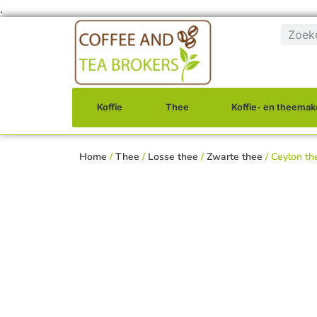
.
Koffie
Thee
Koffie- en theemak
Home
/
Thee
/
Losse thee
/
Zwarte thee
/ Ceylon th