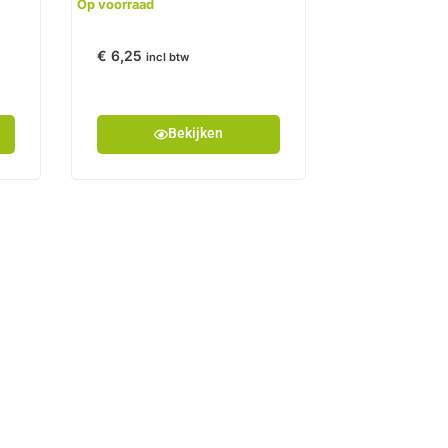
Op voorraad
€
6,25
incl btw
Bekijken