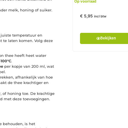
Op voorraad
nder melk, honing of suiker.
€
5,95
incl btw
 juiste temperatuur en
Bekijken
t te laten komen. Volg deze
on thee heeft heet water
-100°C
.
ee
per kopje van 200 ml, wat
el.
rekken, afhankelijk van hoe
aakt de thee krachtiger en
, of honing toe. De krachtige
d met deze toevoegingen.
e behouden, is het