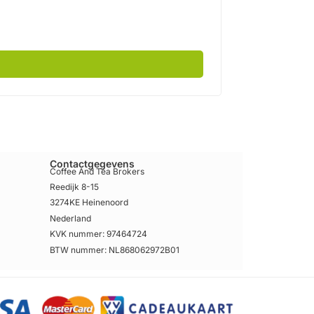
€
5,50
incl btw
Contactgegevens
Coffee And Tea Brokers
Reedijk 8-15
3274KE Heinenoord
Nederland
KVK nummer: 97464724
BTW nummer: NL868062972B01