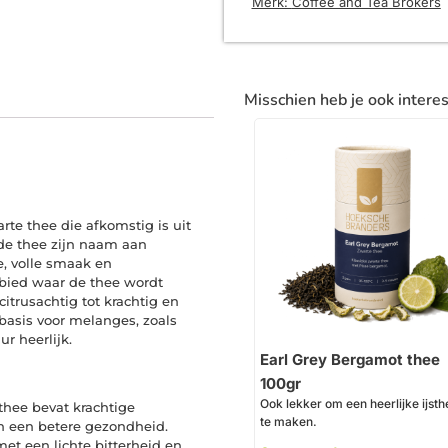
Merk:
Coffee and Tea Brokers
Misschien heb je ook intere
te thee die afkomstig is uit
 de thee zijn naam aan
e, volle smaak en
ebied waar de thee wordt
itrusachtig tot krachtig en
 basis voor melanges, zoals
ur heerlijk.
Earl Grey Bergamot thee
100gr
Ook lekker om een heerlijke ijst
thee bevat krachtige
te maken.
n een betere gezondheid.
met een lichte bitterheid en