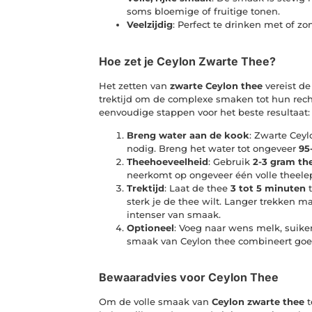
soms bloemige of fruitige tonen.
Veelzijdig
: Perfect te drinken met of zo
Hoe zet je Ceylon Zwarte Thee?
Het zetten van
zwarte Ceylon thee
vereist de
trektijd om de complexe smaken tot hun rech
eenvoudige stappen voor het beste resultaat:
Breng water aan de kook
: Zwarte Ceyl
nodig. Breng het water tot ongeveer
95
Theehoeveelheid
: Gebruik
2-3 gram th
neerkomt op ongeveer één volle theelep
Trektijd
: Laat de thee
3 tot 5 minuten
t
sterk je de thee wilt. Langer trekken m
intenser van smaak.
Optioneel
: Voeg naar wens melk, suiker
smaak van Ceylon thee combineert goe
Bewaaradvies voor Ceylon Thee
Om de volle smaak van
Ceylon zwarte thee
t