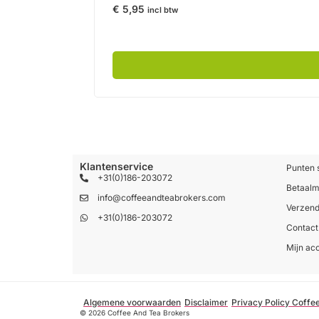
€
5,95
incl btw
Klantenservice
Punten 
+31(0)186-203072
Betaal
info@coffeeandteabrokers.com
Verzend
+31(0)186-203072
Contact
Mijn ac
Algemene voorwaarden
Disclaimer
Privacy Policy Coffe
© 2026 Coffee And Tea Brokers