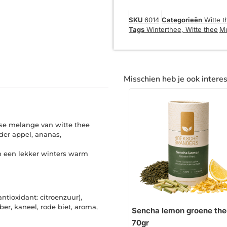
SKU
6014
Categorieën
Witte t
Tags
Winterthee
,
Witte thee
M
Misschien heb je ook intere
erse melange van witte thee
der appel, ananas,
an een lekker winters warm
ntioxidant: citroenzuur),
er, kaneel, rode biet, aroma,
Sencha lemon groene the
70gr