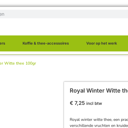
ers
Koffie & thee-accessoires
Voor op het werk
er Witte thee 100gr
Royal Winter Witte t
€
7,25
incl btw
Royal winter witte thee, een pra
verschillende vruchten en kruid