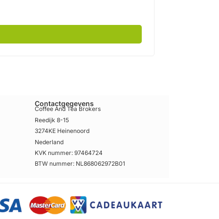
Contactgegevens
Coffee And Tea Brokers
Reedijk 8-15
3274KE Heinenoord
Nederland
KVK nummer: 97464724
BTW nummer: NL868062972B01