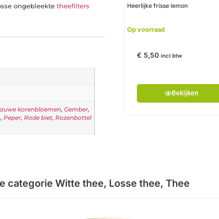
losse ongebleekte
theefilters
Heerlijke frisse lemon
Op voorraad
€
5,50
incl btw
Bekijken
lauwe korenbloemen
,
Gember
,
n
,
Peper
,
Rode biet
,
Rozenbottel
de categorie
Witte thee
,
Losse thee
,
Thee