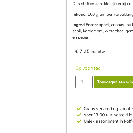
Dus sloffen aan, kleedje erbij e
Inhoud:
100 gram per verpakking
Ingrediënten:
appel, ananas (suik
schil, kardemom, witte thee, ge
en peper.
€
7,25
incl btw
Op voorraad
Toevoegen aan wi
Gratis verzending vanaf 
Voor 13:00 uur besteld 
Uniek assortiment in koff