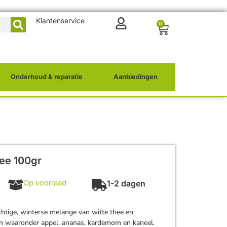
Klantenservice
0
Onderhoud & reparatie
Aanbiedingen
hee 100gr
Op voorraad
1-2 dagen
chtige, winterse melange van witte thee en
en waaronder appel, ananas, kardemom en kaneel.