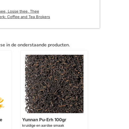
hee
,
Losse thee
,
Thee
erk:
Coffee and Tea Brokers
sse in de onderstaande producten.
e
Yunnan Pu-Erh 100gr
kruidige en aardse smaak