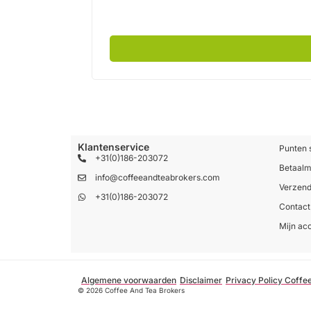
Klantenservice
Punten 
+31(0)186-203072
Betaal
info@coffeeandteabrokers.com
Verzend
+31(0)186-203072
Contact
Mijn ac
Algemene voorwaarden
Disclaimer
Privacy Policy Coffe
© 2026 Coffee And Tea Brokers