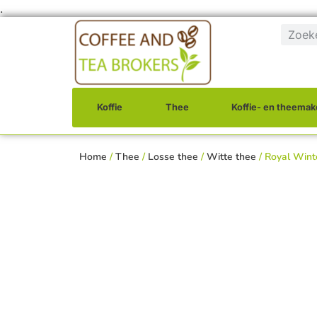
.
Koffie
Thee
Koffie- en theemak
Home
/
Thee
/
Losse thee
/
Witte thee
/ Royal Wint