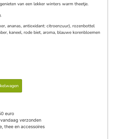
n genieten van een lekker winters warm theetje.
.
er, ananas, antioxidant: citroenzuur), rozenbottel
mber, kaneel, rode biet, aroma, blauwe korenbloemen
nkelwagen
50 euro
is vandaag verzonden
ie, thee en accessoires