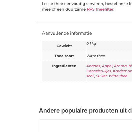
Losse thee eenvoudig serveren, bestel onze 
mee of een duurzame
RVS theefilter
.
Aanvullende informatie
0,1 kg
Gewicht
Thee soort
Witte thee
Ingredienten
Ananas
,
Appel
,
Aroma
,
b
Kaneelstukjes
,
Kardemo
schil
,
Suiker
,
Witte thee
Andere populaire producten uit 