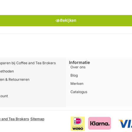
Bekijken
Informatie
sparen bij Coffee and Tea Brokers
Over ons
methoden
Blog
en & Retourneren
Merken
Catalogus
count
e and Tea Brokers
Sitemap