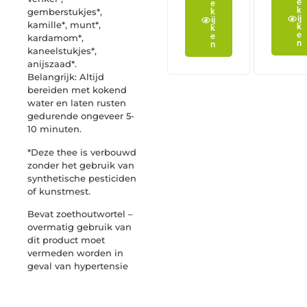
e
e
k
gemberstukjes*,
k
ij
ij
kamille*, munt*,
k
k
e
e
kardamom*,
n
n
kaneelstukjes*,
anijszaad*.
Belangrijk: Altijd
bereiden met kokend
water en laten rusten
gedurende ongeveer 5-
10 minuten.
*Deze thee is verbouwd
zonder het gebruik van
synthetische pesticiden
of kunstmest.
Bevat zoethoutwortel –
overmatig gebruik van
dit product moet
vermeden worden in
geval van hypertensie