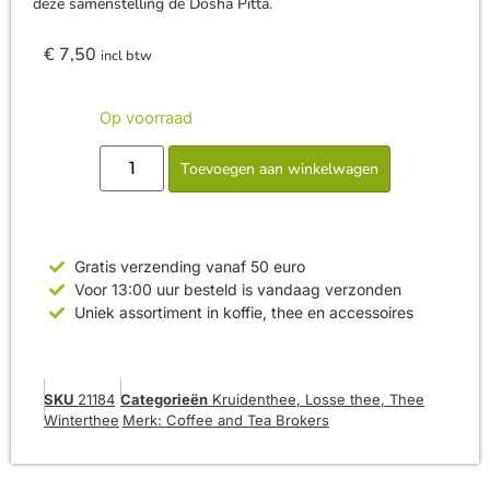
deze samenstelling de Dosha Pitta.
€
7,50
incl btw
Op voorraad
Toevoegen aan winkelwagen
Gratis verzending vanaf 50 euro
Voor 13:00 uur besteld is vandaag verzonden
Uniek assortiment in koffie, thee en accessoires
SKU
21184
Categorieën
Kruidenthee
,
Losse thee
,
Thee
Winterthee
Merk:
Coffee and Tea Brokers