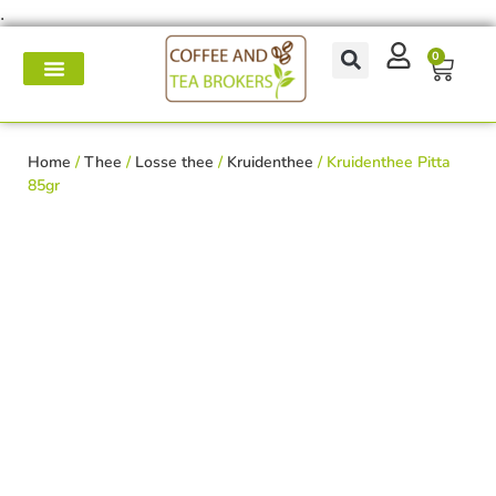
.
0
Koffie- en theemakers
Koffie & thee-accessoires
Voor op het werk
Onderhoud & reparatie
Home
/
Thee
/
Losse thee
/
Kruidenthee
/ Kruidenthee Pitta
85gr