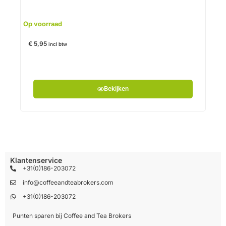
€
5,
Op voorraad
€
5,95
incl btw
Bekijken
Klantenservice
+31(0)186-203072
info@coffeeandteabrokers.com
+31(0)186-203072
Punten sparen bij Coffee and Tea Brokers