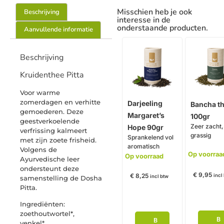
Misschien heb je ook
Beschrijving
interesse in de
onderstaande producten.
Aanvullende informatie
Beschrijving
Kruidenthee Pitta
Voor warme
zomerdagen en verhitte
Darjeeling
Bancha t
gemoederen. Deze
Margaret’s
100gr
geestverkoelende
Zeer zacht, 
Hope 90gr
verfrissing kalmeert
grassig
Sprankelend vol
met zijn zoete frisheid.
aromatisch
Volgens de
Op voorraa
Op voorraad
Ayurvedische leer
ondersteunt deze
€
9,95
€
8,25
incl
incl btw
samenstelling de Dosha
Pitta.
Ingrediënten:
zoethoutwortel*,
B
B
venkel*,