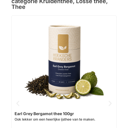
categorie
Kruidenthee
,
Losse thee
,
Thee
Pur
Biol
Op v
Earl Grey Bergamot thee 100gr
Ook lekker om een heerlijke ijsthee van te maken.