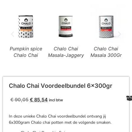
Pumpkin spice
Chalo Chai
Chalo Chai
Ch
Chalo Chai
Masala-Jaggery
Masala 300Gr
Chalo Chai Voordeelbundel 6x300gr
€
90,05
€
85,54
incl btw
In deze unieke Chalo Chai voordeelbundel ontvang jij
6x300gram Chalo chai potten met de volgende smaken.