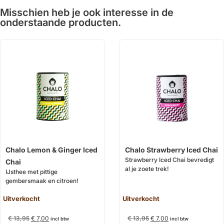
Misschien heb je ook interesse in de
onderstaande producten.
Chalo Lemon & Ginger Iced
Chalo Strawberry Iced Chai
Strawberry Iced Chai bevredigt
Chai
al je zoete trek!
IJsthee met pittige
gembersmaak en citroen!
Uitverkocht
Uitverkocht
€
13,95
€
7,00
€
13,95
€
7,00
incl btw
incl btw