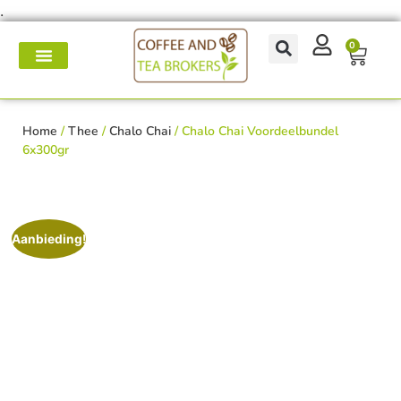
.
0
Koffie- en theemakers
Koffie & thee-accessoires
Voor op het werk
Onderhoud & reparatie
Home
/
Thee
/
Chalo Chai
/ Chalo Chai Voordeelbundel
6x300gr
Aanbieding!