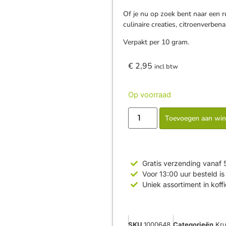
Of je nu op zoek bent naar een 
culinaire creaties, citroenverben
Verpakt per 10 gram.
€
2,95
incl btw
Op voorraad
Toevoegen aan wi
Gratis verzending vanaf 
Voor 13:00 uur besteld 
Uniek assortiment in koff
SKU
1000648
Categorieën
Kru