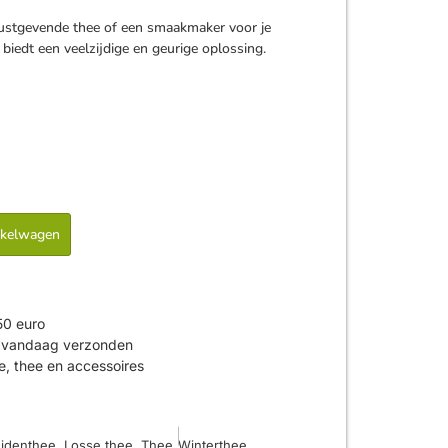
rustgevende thee of een smaakmaker voor je
a biedt een veelzijdige en geurige oplossing.
nkelwagen
50 euro
is vandaag verzonden
ie, thee en accessoires
identhee
,
Losse thee
,
Thee
Winterthee