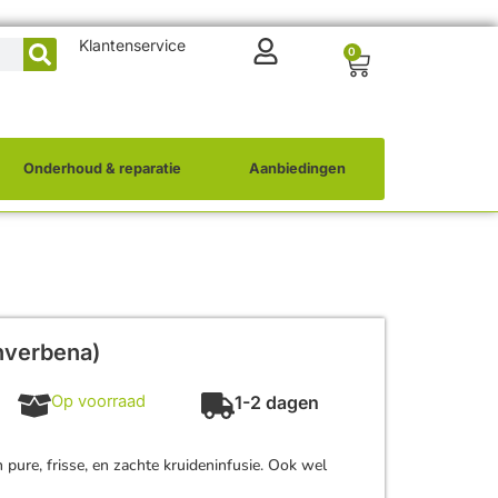
Klantenservice
0
Onderhoud & reparatie
Aanbiedingen
nverbena)
Op voorraad
1-2 dagen
pure, frisse, en zachte kruideninfusie. Ook wel