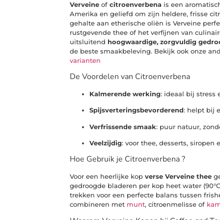
Verveine
of
citroenverbena
is een aromatisch
Amerika en geliefd om zijn heldere, frisse ci
gehalte aan etherische oliën is Verveine perf
rustgevende thee of het verfijnen van culinaire
uitsluitend
hoogwaardige, zorgvuldig gedro
de beste smaakbeleving. Bekijk ook onze an
varianten
De Voordelen van Citroenverbena
Kalmerende werking
: ideaal bij stres
Spijsverteringsbevorderend
: helpt bij
Verfrissende smaak
: puur natuur, zon
Veelzijdig
: voor thee, desserts, siropen 
Hoe Gebruik je Citroenverbena ?
Voor een heerlijke kop
verse Verveine thee
ge
gedroogde bladeren per kop heet water (90°C)
trekken voor een perfecte balans tussen frish
combineren met
munt
, citroenmelisse of
kam