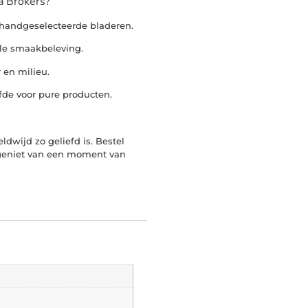
a Brokers?
, handgeselecteerde bladeren.
ale smaakbeleving.
r en milieu.
efde voor pure producten.
!
ldwijd zo geliefd is. Bestel
geniet van een moment van