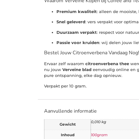
Waarom Verveine Kopen bij Coffee and Te
Premium kwaliteit
: alleen de mooiste
Snel geleverd
: vers verpakt voor optim
Duurzaam verpakt
: respect voor natuu
Passie voor kruiden
: wij delen jouw li
Bestel Jouw Citroenverbena Vandaag Nog
Ervaar zelf waarom
citroenverbena thee
were
nu jouw
Verveine blad
eenvoudig online en 
pure ontspanning, elke dag opnieuw.
Verpakt per 10 gram.
Aanvullende informatie
0,010 kg
Gewicht
Inhoud
100gram