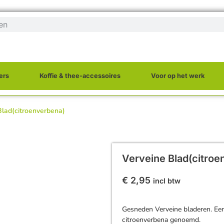
ers
Koffie & thee-accessoires
Voor op het werk
Blad(citroenverbena)
Verveine Blad(citroe
€
2,95
incl btw
Gesneden Verveine bladeren. Een 
citroenverbena genoemd.