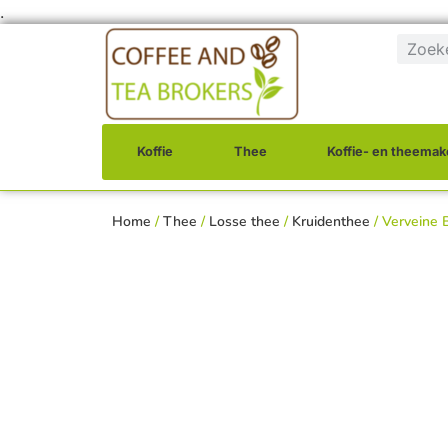
.
Koffie
Thee
Koffie- en theemak
Home
/
Thee
/
Losse thee
/
Kruidenthee
/ Verveine 