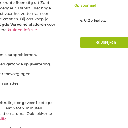
 kruid afkomstig uit Zuid-
Op voorraad
troengeur. Dankzij het hoge
ect voor het zetten van een
 creaties. Bij ons koop je
€
6,25
incl btw
ogde Verveine bladeren
voor
dere
kruiden infusie
Bekijken
s en slaapproblemen.
 een gezonde spijsvertering.
der toevoegingen.
en salades.
bruik je ongeveer 1 eetlepel
. Laat 5 tot 7 minuten
eid en aroma. Ook lekker te
ille
!