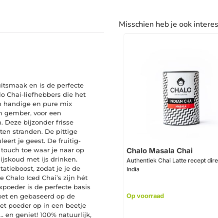
Misschien heb je ook intere
uitsmaak en is de perfecte
lo Chai-liefhebbers die het
n handige en pure mix
n gember, voor een
 Deze bijzonder frisse
en stranden. De pittige
ert je geest. De fruitig-
 touch toe waar je naar op
Chalo Masala Chai
 ijskoud met ijs drinken.
Authentiek Chai Latte recept dire
atieboost, zodat je je de
India
e Chalo Iced Chai’s zijn hét
xpoeder is de perfecte basis
zoet en gebaseerd op de
Op voorraad
het poeder op in een beetje
… en geniet! 100% natuurlijk,