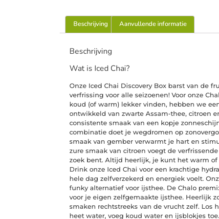
Beschrijving
Aanvullende informatie
Beschrijving
Wat is Iced Chai?
Onze Iced Chai Discovery Box barst van de fr
verfrissing voor alle seizoenen! Voor onze Cha
koud (of warm) lekker vinden, hebben we ee
ontwikkeld van zwarte Assam-thee, citroen e
consistente smaak van een kopje zonneschijn.
combinatie doet je wegdromen op zonovergot
smaak van gember verwarmt je hart en stimule
zure smaak van citroen voegt de verfrissende
zoek bent. Altijd heerlijk, je kunt het warm of
Drink onze Iced Chai voor een krachtige hydrat
hele dag zelfverzekerd en energiek voelt. Onz
funky alternatief voor ijsthee. De Chalo premi
voor je eigen zelfgemaakte ijsthee. Heerlijk 
smaken rechtstreeks van de vrucht zelf. Los 
heet water, voeg koud water en ijsblokjes toe