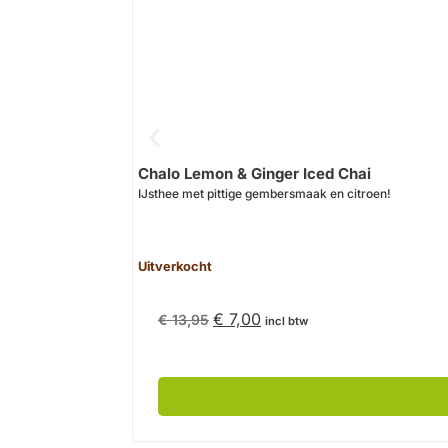
Chalo Lemon & Ginger Iced Chai
IJsthee met pittige gembersmaak en citroen!
Uitverkocht
€
7,00
€
13,95
incl btw