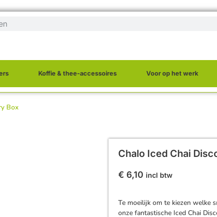
ers
Koffie & thee-accessoires
Voor op het werk
ry Box
Chalo Iced Chai Disc
€
6,10
incl btw
Te moeilijk om te kiezen welke s
onze fantastische Iced Chai Dis