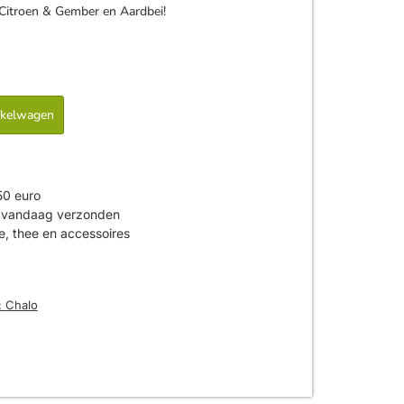
 Citroen & Gember en Aardbei!
nkelwagen
50 euro
is vandaag verzonden
ie, thee en accessoires
:
Chalo