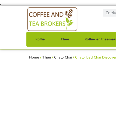
.
Koffie
Thee
Koffie- en theemak
Home
/
Thee
/
Chalo Chai
/ Chalo Iced Chai Discove