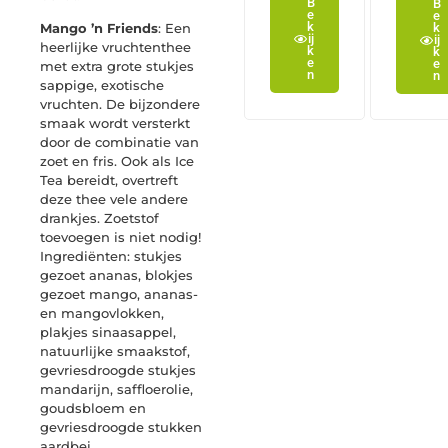
B
B
e
e
k
Mango ’n Friends
: Een
k
ij
ij
heerlijke vruchtenthee
k
k
e
e
met extra grote stukjes
n
n
sappige, exotische
vruchten. De bijzondere
smaak wordt versterkt
door de combinatie van
zoet en fris. Ook als Ice
Tea bereidt, overtreft
deze thee vele andere
drankjes. Zoetstof
toevoegen is niet nodig!
Ingrediënten: stukjes
gezoet ananas, blokjes
gezoet mango, ananas-
en mangovlokken,
plakjes sinaasappel,
natuurlijke smaakstof,
gevriesdroogde stukjes
mandarijn, saffloerolie,
goudsbloem en
gevriesdroogde stukken
aardbei.