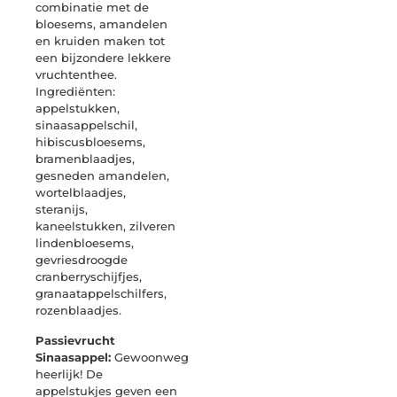
combinatie met de
bloesems, amandelen
en kruiden maken tot
een bijzondere lekkere
vruchtenthee.
Ingrediënten:
appelstukken,
sinaasappelschil,
hibiscusbloesems,
bramenblaadjes,
gesneden amandelen,
wortelblaadjes,
steranijs,
kaneelstukken, zilveren
lindenbloesems,
gevriesdroogde
cranberryschijfjes,
granaatappelschilfers,
rozenblaadjes.
Passievrucht
Sinaasappel:
Gewoonweg
heerlijk! De
appelstukjes geven een