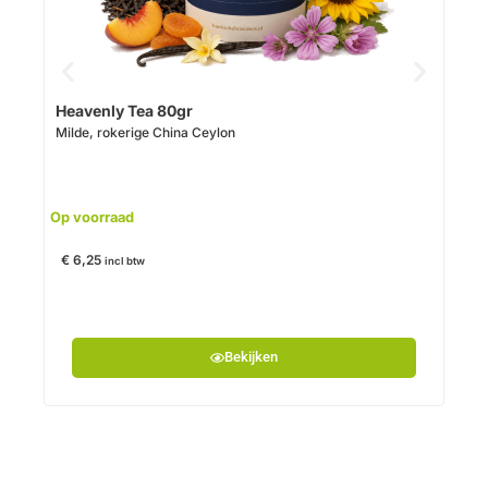
Op v
Heavenly Tea 80gr
Milde, rokerige China Ceylon
€
6,
Op voorraad
€
6,25
incl btw
Bekijken