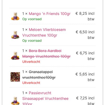
€
8,25
incl
1 ×
Mango 'n Friends 100gr
btw
Op voorraad
1 ×
Meloen Vlierbloesem
€
6,50
incl
Vruchtenthee 100gr
btw
Op voorraad
1 ×
Bora Bora Aardbei
€
6,75
incl
Mango Vruchtenthee 100gr
btw
Uitverkocht
1 ×
Granaatappel
€
5,65
incl
vruchtenthee100gr
btw
Uitverkocht
1 ×
Passievrucht
€
7,25
incl
Sinaasappel Vruchtenthee
btw
100gr