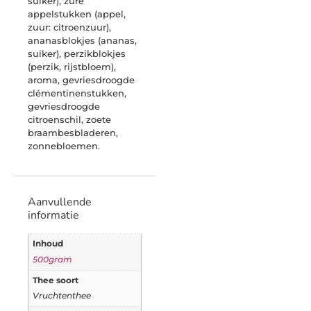
suiker), zure
appelstukken (appel,
zuur: citroenzuur),
ananasblokjes (ananas,
suiker), perzikblokjes
(perzik, rijstbloem),
aroma, gevriesdroogde
clémentinenstukken,
gevriesdroogde
citroenschil, zoete
braambesbladeren,
zonnebloemen.
Aanvullende
informatie
Inhoud
500gram
Thee soort
Vruchtenthee