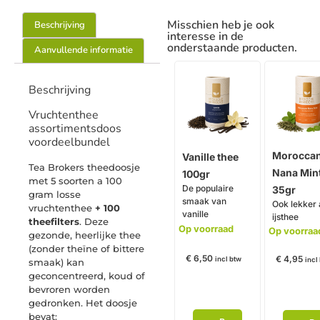
Misschien heb je ook
Beschrijving
interesse in de
onderstaande producten.
Aanvullende informatie
Beschrijving
Vruchtenthee
assortimentsdoos
voordeelbundel
Morocca
Vanille thee
Tea Brokers theedoosje
Nana Min
100gr
met 5 soorten a 100
De populaire
35gr
gram losse
smaak van
Ook lekker 
vruchtenthee
+ 100
vanille
ijsthee
theefilters
. Deze
Op voorraad
Op voorraa
gezonde, heerlijke thee
(zonder theïne of bittere
€
6,50
€
4,95
incl btw
incl
smaak) kan
geconcentreerd, koud of
bevroren worden
gedronken. Het doosje
bevat: